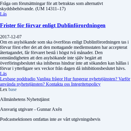
Fråga om förutsättningar för att betraktas som alternativt
skyddsbehövande. (UM 14311–17)
Läs
Frister för förvar enligt Dublinförordningen
2017-12-07
Om en asylsökande som ska överföras enligt Dublinförordningen tas i
förvar först efter det att den mottagande medlemsstaten har accepterat
återtagandet, får förvaret bestå i högst två månader. Den
omständigheten att den asylsökande inte själv begärt att
överföringsbeslutet ska inhiberas hindrar inte att sökanden kan hållas i
förvar i ytterligare sex veckor från dagen då inhibitionsbeslutet hävs.
Läs
Lexbase poddradio
Vanliga frågor
Hur fungerar nyhetstjänsten?
Varför
använda nyhetstjänsten?
Kontakta oss
Integritetspolicy
Lex
base
Allmänhetens Nyhetstjänst
Ansvarig utgivare - Gunnar Axén
Podcastsektionen omfattas inte av vårt utgivningsbevis