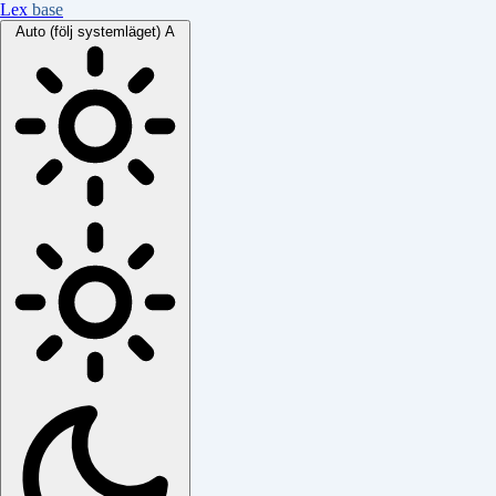
Lex
base
Auto (följ systemläget)
A