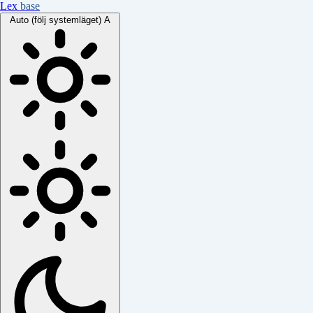
Lex
base
Auto (följ systemläget)
A