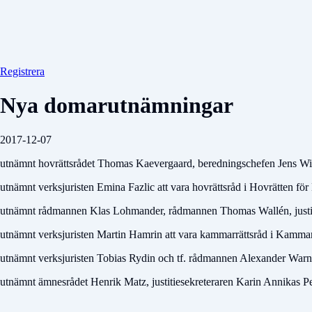
Registrera
Nya domarutnämningar
2017-12-07
utnämnt hovrättsrådet Thomas Kaevergaard, beredningschefen Jens Wiesl
utnämnt verksjuristen Emina Fazlic att vara hovrättsråd i Hovrätten fö
utnämnt rådmannen Klas Lohmander, rådmannen Thomas Wallén, justitie
utnämnt verksjuristen Martin Hamrin att vara kammarrättsråd i Kammar
utnämnt verksjuristen Tobias Rydin och tf. rådmannen Alexander Warnol
utnämnt ämnesrådet Henrik Matz, justitiesekreteraren Karin Annikas P