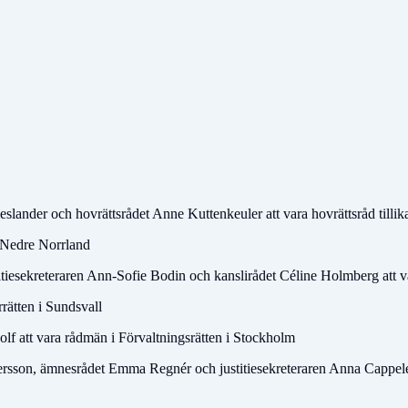
ander och hovrättsrådet Anne Kuttenkeuler att vara hovrättsråd tillika
r Nedre Norrland
sekreteraren Ann-Sofie Bodin och kanslirådet Céline Holmberg att va
rätten i Sundsvall
f att vara rådmän i Förvaltningsrätten i Stockholm
ersson, ämnesrådet Emma Regnér och justitiesekreteraren Anna Cappelen