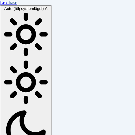
Lex
base
Auto (följ systemläget)
A