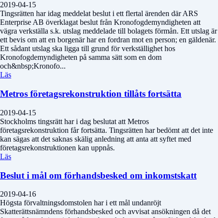
2019-04-15
Tingsrätten har idag meddelat beslut i ett flertal ärenden där ARS
Enterprise AB överklagat beslut från Kronofogdemyndigheten att
vägra verkställa s.k. utslag meddelade till bolagets förmån. Ett utslag är
ett bevis om att en borgenär har en fordran mot en person; en gäldenär.
Ett sådant utslag ska ligga till grund för verkställighet hos
Kronofogdemyndigheten på samma sätt som en dom
och&nbsp;Kronofo...
Läs
Metros företagsrekonstruktion tillåts fortsätta
2019-04-15
Stockholms tingsrätt har i dag beslutat att Metros
företagsrekonstruktion får fortsätta. Tingsrätten har bedömt att det inte
kan sägas att det saknas skälig anledning att anta att syftet med
företagsrekonstruktionen kan uppnås.
Läs
Beslut i mål om förhandsbesked om inkomstskatt
2019-04-16
Högsta förvaltningsdomstolen har i ett mål undanröjt
Skatterättsnämndens förhandsbesked och avvisat ansökningen då det