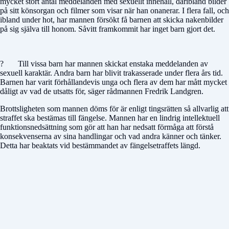
mycket stort antal meddelanden med sexuellt innehåll, däribland bilder
på sitt könsorgan och filmer som visar när han onanerar. I flera fall, och
ibland under hot, har mannen försökt få barnen att skicka nakenbilder
på sig själva till honom. Såvitt framkommit har inget barn gjort det.
? Till vissa barn har mannen skickat enstaka meddelanden av
sexuell karaktär. Andra barn har blivit trakasserade under flera års tid.
Barnen har varit förhållandevis unga och flera av dem har mått mycket
dåligt av vad de utsatts för, säger rådmannen Fredrik Landgren.
Brottsligheten som mannen döms för är enligt tingsrätten så allvarlig att
straffet ska bestämas till fängelse. Mannen har en lindrig intellektuell
funktionsnedsättning som gör att han har nedsatt förmåga att förstå
konsekvenserna av sina handlingar och vad andra känner och tänker.
Detta har beaktats vid bestämmandet av fängelsetraffets längd.