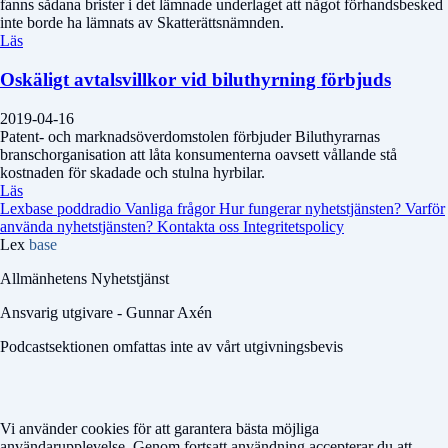
fanns sådana brister i det lämnade underlaget att något förhandsbesked
inte borde ha lämnats av Skatterättsnämnden.
Läs
Oskäligt avtalsvillkor vid biluthyrning förbjuds
2019-04-16
Patent- och marknadsöverdomstolen förbjuder Biluthyrarnas
branschorganisation att låta konsumenterna oavsett vållande stå
kostnaden för skadade och stulna hyrbilar.
Läs
Lexbase poddradio
Vanliga frågor
Hur fungerar nyhetstjänsten?
Varför
använda nyhetstjänsten?
Kontakta oss
Integritetspolicy
Lex
base
Allmänhetens Nyhetstjänst
Ansvarig utgivare - Gunnar Axén
Podcastsektionen omfattas inte av vårt utgivningsbevis
Vi använder cookies för att garantera bästa möjliga
användarupplevelse. Genom fortsatt användning accepterar du att