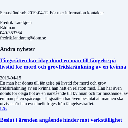
Senast ändrad: 2019-04-12 För mer information kontakta:
Fredrik Landgren
Rådman
040-353364
fredrik.landgren@dom.se
Andra nyheter
Tingsrätten har idag dömt en man till fängelse på
livstid för mord och grovfridskränkning av en kvinna
2019-04-15
En man har dömts till fängelse på livstid för mord och grov
fridskränkning av en kvinna han haft en relation med. Han har även
dömts för olaga hot av en närstående till kvinnan och för misshandel av
en man på en spårvagn. Tingsrätten har även beslutat att mannen ska
utvisas när han eventuellt friges från fängelsestraffet.
Läs
Beslut i ärenden angående hinder mot verkställighet