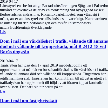
2019-04-17
Länsstyrelsens beslut att ge Bostadsrättsföreningen Sjögatan i Falsterbo
tillstånd att övertäcka delar av en fornlämning vid nybyggnad av sex
flerbostadshus ändras inte. Riksantikvarieämbetet, som yttrat sig i
målet, anser att länsstyrelsens tillståndsbeslut var riktigt. Kammarrätten
ansluter sig till den bedömningen och avslår Falsterbonäsets
naturvårdsförenings överklagande.
Läs
Dom i mål om vårdslöshet i trafik, vållande till annans
död och vållande till kroppsskada, mål B 2412-18 vid
Borås tingsrätt
2019-04-17
Tingsrätten har idag den 17 april 2019 meddelat dom i ett
uppmärksammat mål där en busschaufför åtalats för vårdslöshet i trafik,
vållande till annans död och vållande till kroppsskada. Tingsrätten har
ogillat samtliga åtal. Tingsrätten har kommit fram till att det är utrett att
trafikolyckan har uppkommit till följd av att föraren tappat kontrollen
över bussen. Det har i sin tur berott på att...
Läs
Dom i mål om fastighetsskatt