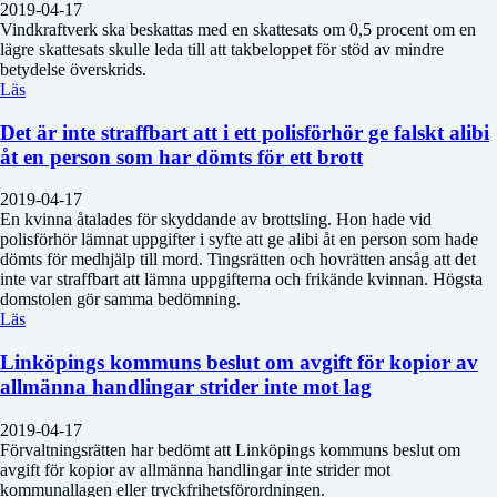
2019-04-17
Vindkraftverk ska beskattas med en skattesats om 0,5 procent om en
lägre skattesats skulle leda till att takbeloppet för stöd av mindre
betydelse överskrids.
Läs
Det är inte straffbart att i ett polisförhör ge falskt alibi
åt en person som har dömts för ett brott
2019-04-17
En kvinna åtalades för skyddande av brottsling. Hon hade vid
polisförhör lämnat uppgifter i syfte att ge alibi åt en person som hade
dömts för medhjälp till mord. Tingsrätten och hovrätten ansåg att det
inte var straffbart att lämna uppgifterna och frikände kvinnan. Högsta
domstolen gör samma bedömning.
Läs
Linköpings kommuns beslut om avgift för kopior av
allmänna handlingar strider inte mot lag
2019-04-17
Förvaltningsrätten har bedömt att Linköpings kommuns beslut om
avgift för kopior av allmänna handlingar inte strider mot
kommunallagen eller tryckfrihetsförordningen.