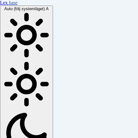
Lex
base
Auto (följ systemläget)
A