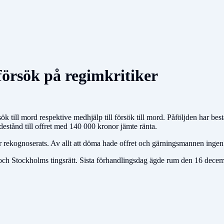
försök på regimkritiker
 försök till mord respektive medhjälp till försök till mord. Påföljden har b
adestånd till offret med 140 000 kronor jämte ränta.
 rekognoserats. Av allt att döma hade offret och gärningsmannen ingen r
t och Stockholms tingsrätt. Sista förhandlingsdag ägde rum den 16 dece