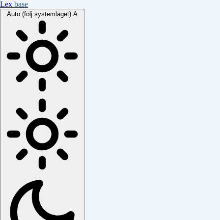
Lex
base
Auto (följ systemläget)
A