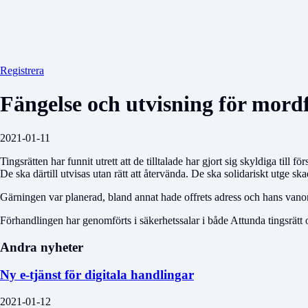
Registrera
Fängelse och utvisning för mord
2021-01-11
Tingsrätten har funnit utrett att de tilltalade har gjort sig skyldiga till
De ska därtill utvisas utan rätt att återvända. De ska solidariskt utge sk
Gärningen var planerad, bland annat hade offrets adress och hans vanor
Förhandlingen har genomförts i säkerhetssalar i både Attunda tingsrät
Andra nyheter
Ny e-tjänst för digitala handlingar
2021-01-12