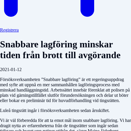
Registrera
Snabbare lagföring minskar
tiden från brott till avgörande
2021-01-12
Försöksverksamheten ”Snabbare lagföring” är ett regeringsuppdrag
med syfte att uppnå en mer sammanhållen lagföringsprocess med
minskad handläggningstid. Arbetssättet innebär förenklat att polisen på
plats vid gärningstillfället slutför förundersökningen och delar ut böter
eller bokar en preliminär tid för huvudförhandling vid tingsrätten.
Luleå tingsrätt ingår i försöksverksamheten sedan årsskiftet.
Vi är väl förberedda för att ta emot mål inom snabbare lagföring. Vi har
dragit nytta av erfarenheterna från de tingsrätter som ingår sedan
tidigare och byggt upp rutiner utifrån det, säger Maine Jäderberg,