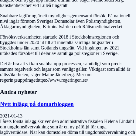
kanslienhetschef vid Luleå tingsrätt.
Snabbare lagföring är ett myndighetsgemensamt försök. På nationell
nivå ingår förutom Sveriges Domstolar även Polismyndigheten,
Åklagarmyndigheten, Kriminalvården och Rättsmedicinalverket.
Försöksverksamheten startade 2018 i Stockholmsregionen och
byggdes under 2020 ut till att innefatta samtliga tingsrätter i
Stockholms län samt Gotlands tingsrätt. Vid ingången av 2021
utökades försöket till delar av samtliga polisregioner i Sverige.
Det är bra att vi kan snabba upp processen, samtidigt som precis
samma regelverk och lagar som vanligt gäller. Viktigast som alltid är
rättssäkerheten, säger Maine Jäderberg. Mer om
regeringsuppdragethttps://www.regeringen.se/
Andra nyheter
Nytt inlägg på domarbloggen
2021-01-13
I årets första inlägg skriver den administrativa fiskalen Helena Lindahl
om ungdomsövervakning som är en ny påföljd för unga
lagöverträdare. När kan domstolen döma till ungdomsövervakning och