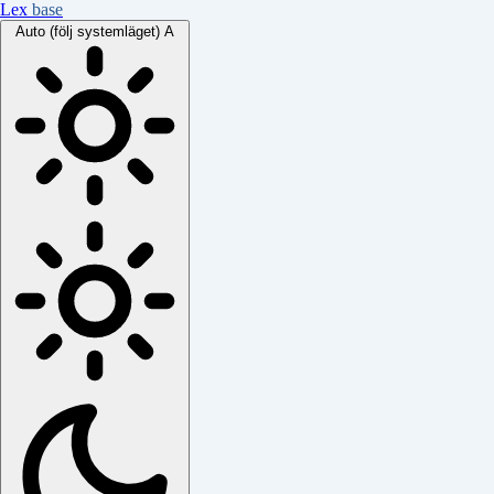
Lex
base
Auto (följ systemläget)
A