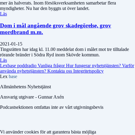
mer än halverats. Inom försöksverksamheten samarbetar flera
myndigheter. Nu har den byggts ut över landet.
Läs
Dom i mål angående grov skadegörelse, grov
mordbrand m.m.
2021-01-15
Tingsrätten har idag kl. 11.00 meddelat dom i målet mot tre tilltalade
rörande bränder i Södra Ryd inom Skövde kommun.
Läs
Lexbase poddradio
Vanliga frågor
Hur fungerar nyhetstjänsten?
Varför
använda nyhetstjänsten?
Kontakta oss
Integritetspolicy
Lex
base
Allmänhetens Nyhetstjänst
Ansvarig utgivare - Gunnar Axén
Podcastsektionen omfattas inte av vårt utgivningsbevis
Vi använder cookies för att garantera bästa möjliga