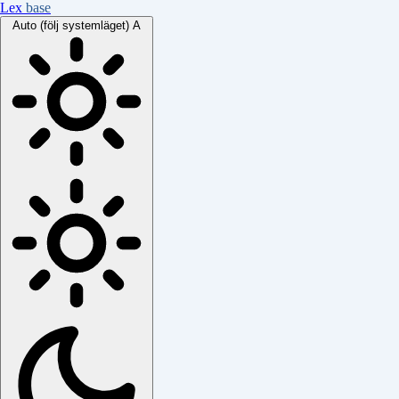
Lex
base
Auto (följ systemläget)
A