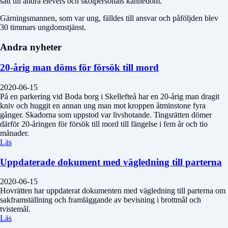
sätt till andra elevers och skolpersonals kännedom.
Gärningsmannen, som var ung, fälldes till ansvar och påföljden blev
30 timmars ungdomstjänst.
Andra nyheter
20-årig man döms för försök till mord
2020-06-15
På en parkering vid Boda borg i Skellefteå har en 20-årig man dragit
kniv och huggit en annan ung man mot kroppen åtminstone fyra
gånger. Skadorna som uppstod var livshotande. Tingsrätten dömer
därför 20-åringen för försök till mord till fängelse i fem år och tio
månader.
Läs
Uppdaterade dokument med vägledning till parterna
2020-06-15
Hovrätten har uppdaterat dokumenten med vägledning till parterna om
sakframställning och framläggande av bevisning i brottmål och
tvistemål.
Läs