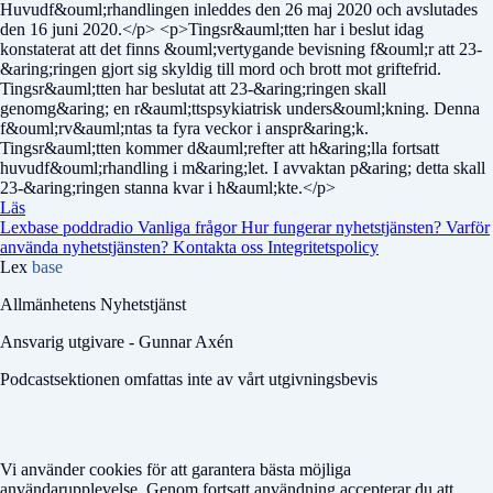
Huvudf&ouml;rhandlingen inleddes den 26 maj 2020 och avslutades
den 16 juni 2020.</p> <p>Tingsr&auml;tten har i beslut idag
konstaterat att det finns &ouml;vertygande bevisning f&ouml;r att 23-
&aring;ringen gjort sig skyldig till mord och brott mot griftefrid.
Tingsr&auml;tten har beslutat att 23-&aring;ringen skall
genomg&aring; en r&auml;ttspsykiatrisk unders&ouml;kning. Denna
f&ouml;rv&auml;ntas ta fyra veckor i anspr&aring;k.
Tingsr&auml;tten kommer d&auml;refter att h&aring;lla fortsatt
huvudf&ouml;rhandling i m&aring;let. I avvaktan p&aring; detta skall
23-&aring;ringen stanna kvar i h&auml;kte.</p>
Läs
Lexbase poddradio
Vanliga frågor
Hur fungerar nyhetstjänsten?
Varför
använda nyhetstjänsten?
Kontakta oss
Integritetspolicy
Lex
base
Allmänhetens Nyhetstjänst
Ansvarig utgivare - Gunnar Axén
Podcastsektionen omfattas inte av vårt utgivningsbevis
Vi använder cookies för att garantera bästa möjliga
användarupplevelse. Genom fortsatt användning accepterar du att