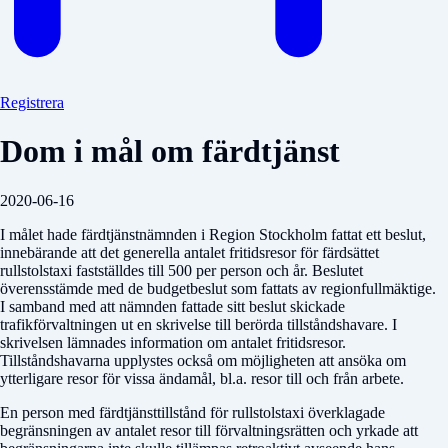
Registrera
Dom i mål om färdtjänst
2020-06-16
I målet hade färdtjänstnämnden i Region Stockholm fattat ett beslut,
innebärande att det generella antalet fritidsresor för färdsättet
rullstolstaxi fastställdes till 500 per person och år. Beslutet
överensstämde med de budgetbeslut som fattats av regionfullmäktige.
I samband med att nämnden fattade sitt beslut skickade
trafikförvaltningen ut en skrivelse till berörda tillståndshavare. I
skrivelsen lämnades information om antalet fritidsresor.
Tillståndshavarna upplystes också om möjligheten att ansöka om
ytterligare resor för vissa ändamål, bl.a. resor till och från arbete.
En person med färdtjänsttillstånd för rullstolstaxi överklagade
begränsningen av antalet resor till förvaltningsrätten och yrkade att