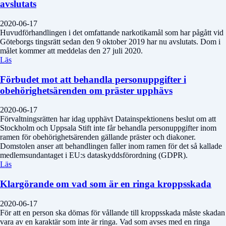
avslutats
2020-06-17
Huvudförhandlingen i det omfattande narkotikamål som har pågått vid
Göteborgs tingsrätt sedan den 9 oktober 2019 har nu avslutats. Dom i
målet kommer att meddelas den 27 juli 2020.
Läs
Förbudet mot att behandla personuppgifter i
obehörighetsärenden om präster upphävs
2020-06-17
Förvaltningsrätten har idag upphävt Datainspektionens beslut om att
Stockholm och Uppsala Stift inte får behandla personuppgifter inom
ramen för obehörighetsärenden gällande präster och diakoner.
Domstolen anser att behandlingen faller inom ramen för det så kallade
medlemsundantaget i EU:s dataskyddsförordning (GDPR).
Läs
Klargörande om vad som är en ringa kroppsskada
2020-06-17
För att en person ska dömas för vållande till kroppsskada måste skadan
vara av en karaktär som inte är ringa. Vad som avses med en ringa