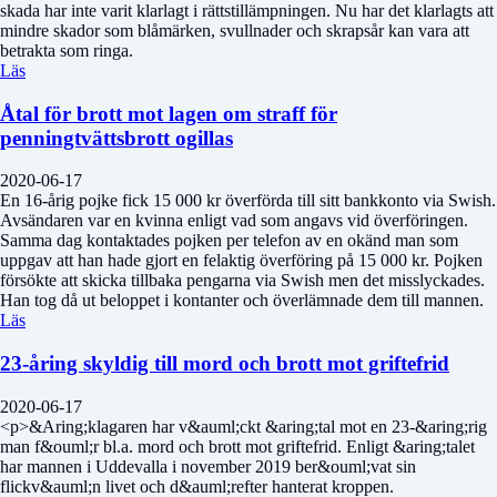
skada har inte varit klarlagt i rättstillämpningen. Nu har det klarlagts att
mindre skador som blåmärken, svullnader och skrapsår kan vara att
betrakta som ringa.
Läs
Åtal för brott mot lagen om straff för
penningtvättsbrott ogillas
2020-06-17
En 16-årig pojke fick 15 000 kr överförda till sitt bankkonto via Swish.
Avsändaren var en kvinna enligt vad som angavs vid överföringen.
Samma dag kontaktades pojken per telefon av en okänd man som
uppgav att han hade gjort en felaktig överföring på 15 000 kr. Pojken
försökte att skicka tillbaka pengarna via Swish men det misslyckades.
Han tog då ut beloppet i kontanter och överlämnade dem till mannen.
Läs
23-åring skyldig till mord och brott mot griftefrid
2020-06-17
<p>&Aring;klagaren har v&auml;ckt &aring;tal mot en 23-&aring;rig
man f&ouml;r bl.a. mord och brott mot griftefrid. Enligt &aring;talet
har mannen i Uddevalla i november 2019 ber&ouml;vat sin
flickv&auml;n livet och d&auml;refter hanterat kroppen.