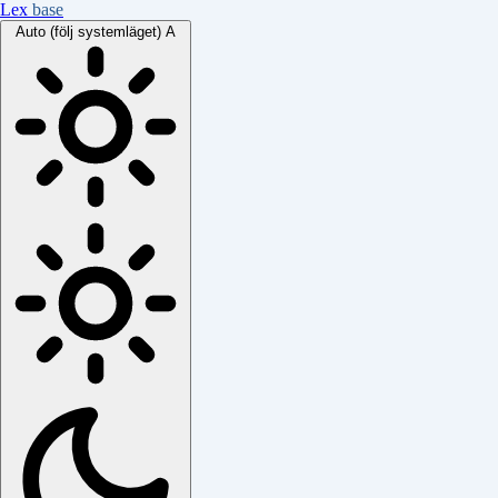
Lex
base
Auto (följ systemläget)
A