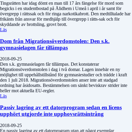
Tingsrätten har idag dömt en man till 17 års fängelse för mord som
begicks i en studentbostad på Ålidhem i Umeå i april i år samt för
övergrepp i rättssak och för ringa narkotikabrott. Den medtilltalade har
frikänts från ansvar för medhjälp till övergrepp i rätts-sak och för
skyddande av brottsling, grovt brott.
Läs
Dom från Migrationsöverdomstolen: Den s.k.
gymnasielagen får tillämpas
2018-09-25
Den s.k. gymnasielagen får tillämpas. Det konstaterar
Migrationsöverdomstolen i dag i två domar. Lagen innebär en ny
möjlighet till uppehållstillstånd för gymnasiestudier och trädde i kraft
den 1 juli 2018. Migrationsöverdomstolen anser inte att stadgad
ordning har åsidosatts. Bestämmelsen om sänkt beviskrav strider inte
heller mot aktuella EU-regler.
Läs
Passiv lagring av ett datorprogram sedan en licens
upphört utgjorde inte upphovsrättsintrång
2018-09-25
En passiv lagring av ett datorprogram utan att något exemplar