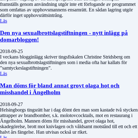
framställs genom användning utgör inte ett förfogande av programmet
som omfattas av upphovsmannens ensamrätt. En sådan lagring utgör
därför inget upphovsrättsintrång.
Läs
Den nya sexualbrottslagstiftningen - nytt inlägg på
domarbloggen!
2018-09-25
I veckans blogginlägg skriver tingsfiskalen Christine Stridsberg om
den nya sexualbrottslagstiftningen som i media ofta har kallats för
”samtyckeslagstiftningen”.
Läs
Man döms för bland annat grovt olaga hot och
misshandel i Ängelholm
2018-09-27
Helsingborgs tingsrätt har i dag dömt den man som kastade två stycken
attrapper av brandbomber, s.k. molotovcocktails, mot en restaurang i
Ängelholm. Mannen döms för misshandel, grovt olaga hot,
skadegörelse, brott mot knivlagen och våldsamt motstånd till ett och ett
halvt års fängelse. Han utvisas också ur riket.
Läs