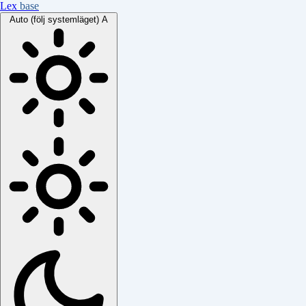
Lex
base
Auto (följ systemläget)
A