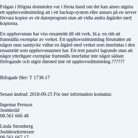
Frågan i Högsta domstolen var i första hand om det kan anses utgöra
ett upphovsrättsintrång att i ett backup-system eller annars på en server
förvara kopior av ett datorprogram utan att vidta andra åtgärder med
kopiorna.
En upphovsman har viss ensamrätt till sitt verk, bl.a. en rätt att
framställa exemplar av verket. Ett upphovsrättsintrång förutsätter att
någon utan samtycke vidtar en åtgärd med verket som innefattas i den
ensamrätt som upphovsmannen har. Ett rent passivt lagrande utan att
något ytterligare exemplar framställs innefattar inte något sådant
förfogande och utgör därmed inte ett upphovsrättsintrång.??????
Bifogade filer: T 1738-17
Senast ändrad: 2018-09-25 För mer information kontakta:
Ingemar Persson
Justitieråd
08-561 666 48
Linda Stromberg
Justitiesekreterare
08-561 667 17