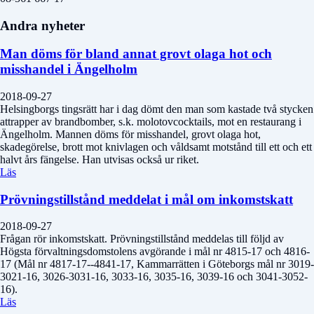
Andra nyheter
Man döms för bland annat grovt olaga hot och
misshandel i Ängelholm
2018-09-27
Helsingborgs tingsrätt har i dag dömt den man som kastade två stycken
attrapper av brandbomber, s.k. molotovcocktails, mot en restaurang i
Ängelholm. Mannen döms för misshandel, grovt olaga hot,
skadegörelse, brott mot knivlagen och våldsamt motstånd till ett och ett
halvt års fängelse. Han utvisas också ur riket.
Läs
Prövningstillstånd meddelat i mål om inkomstskatt
2018-09-27
Frågan rör inkomstskatt. Prövningstillstånd meddelas till följd av
Högsta förvaltningsdomstolens avgörande i mål nr 4815-17 och 4816-
17 (Mål nr 4817-17--4841-17, Kammarrätten i Göteborgs mål nr 3019-
3021-16, 3026-3031-16, 3033-16, 3035-16, 3039-16 och 3041-3052-
16).
Läs