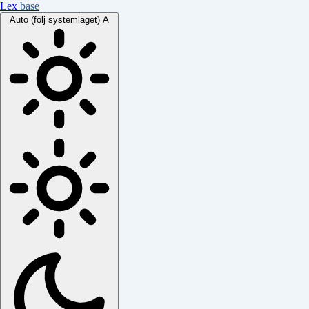
Lex
base
Auto (följ systemläget)
A