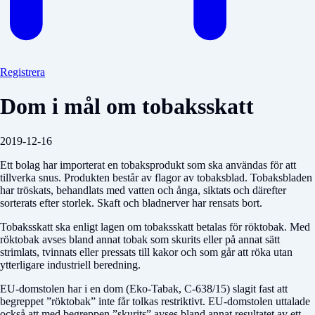
Registrera
Dom i mål om tobaksskatt
2019-12-16
Ett bolag har importerat en tobaksprodukt som ska användas för att
tillverka snus. Produkten består av flagor av tobaksblad. Tobaksbladen
har tröskats, behandlats med vatten och ånga, siktats och därefter
sorterats efter storlek. Skaft och bladnerver har rensats bort.
Tobaksskatt ska enligt lagen om tobaksskatt betalas för röktobak. Med
röktobak avses bland annat tobak som skurits eller på annat sätt
strimlats, tvinnats eller pressats till kakor och som går att röka utan
ytterligare industriell beredning.
EU-domstolen har i en dom (Eko-Tabak, C-638/15) slagit fast att
begreppet ”röktobak” inte får tolkas restriktivt. EU-domstolen uttalade
också att med begreppen ”skurits” avses bland annat resultatet av ett