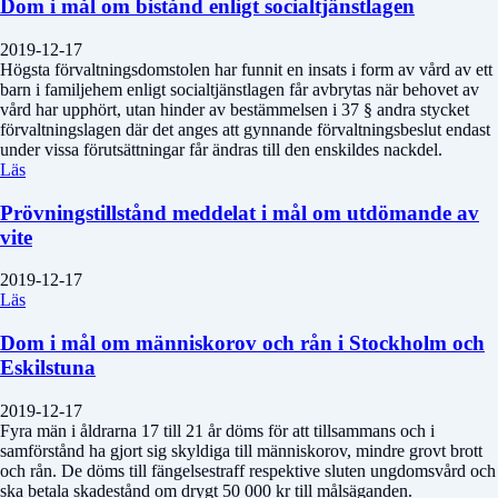
Dom i mål om bistånd enligt socialtjänstlagen
2019-12-17
Högsta förvaltningsdomstolen har funnit en insats i form av vård av ett
barn i familjehem enligt socialtjänstlagen får avbrytas när behovet av
vård har upphört, utan hinder av bestämmelsen i 37 § andra stycket
förvaltningslagen där det anges att gynnande förvaltningsbeslut endast
under vissa förutsättningar får ändras till den enskildes nackdel.
Läs
Prövningstillstånd meddelat i mål om utdömande av
vite
2019-12-17
Läs
Dom i mål om människorov och rån i Stockholm och
Eskilstuna
2019-12-17
Fyra män i åldrarna 17 till 21 år döms för att tillsammans och i
samförstånd ha gjort sig skyldiga till människorov, mindre grovt brott
och rån. De döms till fängelsestraff respektive sluten ungdomsvård och
ska betala skadestånd om drygt 50 000 kr till målsäganden.