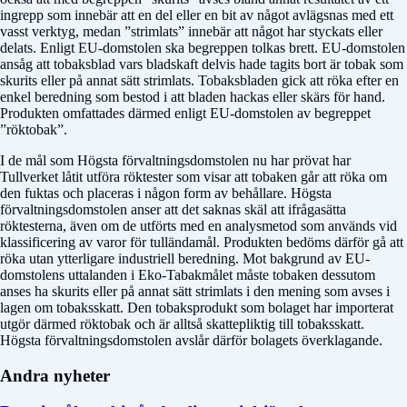
ingrepp som innebär att en del eller en bit av något avlägsnas med ett
vasst verktyg, medan ”strimlats” innebär att något har styckats eller
delats. Enligt EU-domstolen ska begreppen tolkas brett. EU-domstolen
ansåg att tobaksblad vars bladskaft delvis hade tagits bort är tobak som
skurits eller på annat sätt strimlats. Tobaksbladen gick att röka efter en
enkel beredning som bestod i att bladen hackas eller skärs för hand.
Produkten omfattades därmed enligt EU-domstolen av begreppet
”röktobak”.
I de mål som Högsta förvaltningsdomstolen nu har prövat har
Tullverket låtit utföra röktester som visar att tobaken går att röka om
den fuktas och placeras i någon form av behållare. Högsta
förvaltningsdomstolen anser att det saknas skäl att ifrågasätta
röktesterna, även om de utförts med en analysmetod som används vid
klassificering av varor för tulländamål. Produkten bedöms därför gå att
röka utan ytterligare industriell beredning. Mot bakgrund av EU-
domstolens uttalanden i Eko-Tabakmålet måste tobaken dessutom
anses ha skurits eller på annat sätt strimlats i den mening som avses i
lagen om tobaksskatt. Den tobaksprodukt som bolaget har importerat
utgör därmed röktobak och är alltså skattepliktig till tobaksskatt.
Högsta förvaltningsdomstolen avslår därför bolagets överklagande.
Andra nyheter