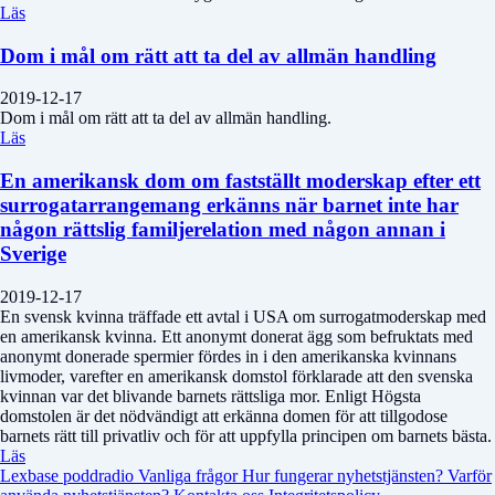
Läs
Dom i mål om rätt att ta del av allmän handling
2019-12-17
Dom i mål om rätt att ta del av allmän handling.
Läs
En amerikansk dom om fastställt moderskap efter ett
surrogatarrangemang erkänns när barnet inte har
någon rättslig familjerelation med någon annan i
Sverige
2019-12-17
En svensk kvinna träffade ett avtal i USA om surrogatmoderskap med
en amerikansk kvinna. Ett anonymt donerat ägg som befruktats med
anonymt donerade spermier fördes in i den amerikanska kvinnans
livmoder, varefter en amerikansk domstol förklarade att den svenska
kvinnan var det blivande barnets rättsliga mor. Enligt Högsta
domstolen är det nödvändigt att erkänna domen för att tillgodose
barnets rätt till privatliv och för att uppfylla principen om barnets bästa.
Läs
Lexbase poddradio
Vanliga frågor
Hur fungerar nyhetstjänsten?
Varför