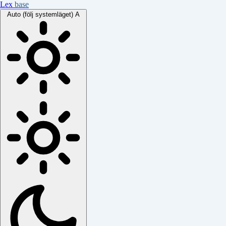
Lex
base
Auto (följ systemläget)
A