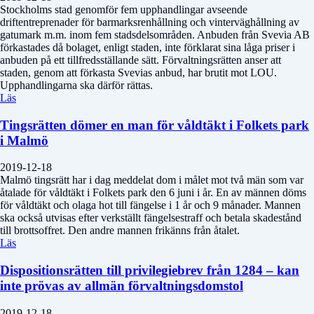
Stockholms stad genomför fem upphandlingar avseende
driftentreprenader för barmarksrenhållning och vinterväghållning av
gatumark m.m. inom fem stadsdelsområden. Anbuden från Svevia AB
förkastades då bolaget, enligt staden, inte förklarat sina låga priser i
anbuden på ett tillfredsställande sätt. Förvaltningsrätten anser att
staden, genom att förkasta Svevias anbud, har brutit mot LOU.
Upphandlingarna ska därför rättas.
Läs
Tingsrätten dömer en man för våldtäkt i Folkets park
i Malmö
2019-12-18
Malmö tingsrätt har i dag meddelat dom i målet mot två män som var
åtalade för våldtäkt i Folkets park den 6 juni i år. En av männen döms
för våldtäkt och olaga hot till fängelse i 1 år och 9 månader. Mannen
ska också utvisas efter verkställt fängelsestraff och betala skadestånd
till brottsoffret. Den andre mannen frikänns från åtalet.
Läs
Dispositionsrätten till privilegiebrev från 1284 – kan
inte prövas av allmän förvaltningsdomstol
2019-12-18