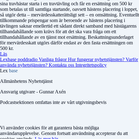
sina travhästar starta i en travtävling och får en ersättning om 500 kr
som betalas ut till samtliga startande, oavsett hästens placering i loppet,
så utgör detta – mervärdesskatterättsligt sett – en omsättning. Eventuellt
tillkommande prispengar som är beroende av hästens placering i
tävlingen saknar emellertid ett sådant direkt samband med hästägarens
tillhandahållande som krävs för att det ska vara fråga om ett
tillhandahållande av en tjänst mot ersättning. Beskattningsunderlaget
för mervärdesskatt utgörs därför endast av den fasta ersättningen om
500 kr.
Läs
Lexbase poddradio
Vanliga frågor
Hur fungerar nyhetstjänsten?
Varför
använda nyhetstjänsten?
Kontakta oss
Integritetspolicy
Lex
base
Allmänhetens Nyhetstjänst
Ansvarig utgivare - Gunnar Axén
Podcastsektionen omfattas inte av vårt utgivningsbevis
Vi använder cookies för att garantera bästa möjliga
användarupplevelse. Genom fortsatt användning accepterar du att
cookies används.
Läs mer här.