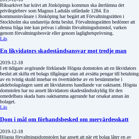
Riksarkivet har krävt att Jönköpings kommun ska återlämna det
privilegiebrev som Magnus Ladulås utfärdade 1284. En
kommuninvånare i Jönköping har begärt att Förvaltningsrätten i
Stockholm ska undanröja detta beslut. Förvaltningsrätten bedömer att
denna fråga inte kan prövas i allmän förvaltningsdomstol, varken
genom förvaltningsbesvär eller genom laglighetsprövning.
Läs
En likvidators skadeståndsansvar mot tredje man
2019-12-18
I ett tidigare avgörande förklarade Högsta domstolen att en likvidators
beslut att skifta ett bolags tillgångar utan att avsätta pengar till betalning
av en tvistig skuld innebar en överträdelse av en bestämmelse i
aktiebolagslagen samt att likvidatorns handlande var oaktsamt. Högsta
domstolen har nu ansett likvidatorn skadeståndsskyldig för den
omedelbara skada hans oaktsamma agerande har orsakat annan än
bolaget.
Läs
Dom i mål om förhandsbesked om mervärdesskatt
2019-12-18
Högsta förvaltningsdomstolen har ansett att när ett bolag låter en av