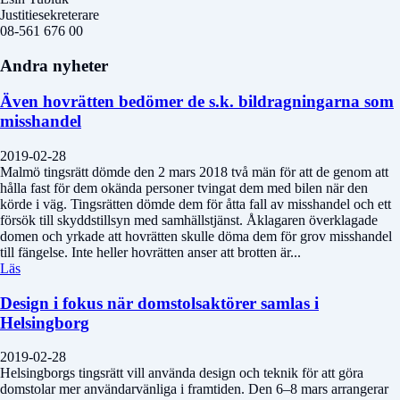
Justitiesekreterare
08-561 676 00
Andra nyheter
Även hovrätten bedömer de s.k. bildragningarna som
misshandel
2019-02-28
Malmö tingsrätt dömde den 2 mars 2018 två män för att de genom att
hålla fast för dem okända personer tvingat dem med bilen när den
körde i väg. Tingsrätten dömde dem för åtta fall av misshandel och ett
försök till skyddstillsyn med samhällstjänst. Åklagaren överklagade
domen och yrkade att hovrätten skulle döma dem för grov misshandel
till fängelse. Inte heller hovrätten anser att brotten är...
Läs
Design i fokus när domstolsaktörer samlas i
Helsingborg
2019-02-28
Helsingborgs tingsrätt vill använda design och teknik för att göra
domstolar mer användarvänliga i framtiden. Den 6–8 mars arrangerar