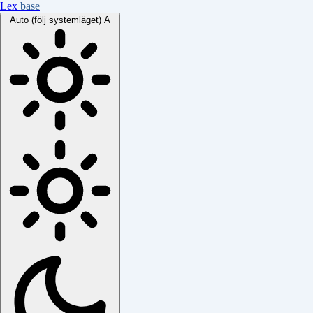
Lex
base
Auto (följ systemläget)
A