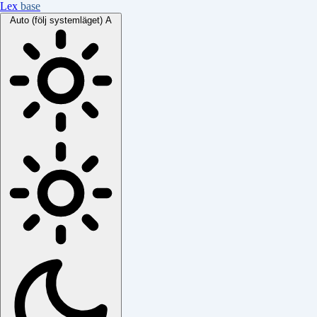
Lex
base
Auto (följ systemläget)
A