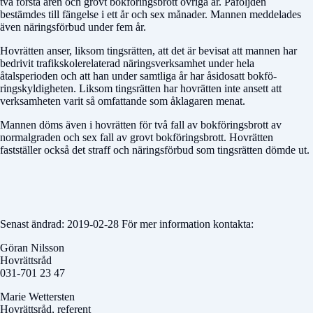
två första åren och grovt bokföringsbrott övriga år. Påföljden
bestämdes till fängelse i ett år och sex månader. Mannen meddelades
även näringsförbud under fem år.
Hovrätten anser, liksom tingsrätten, att det är bevisat att mannen har
bedrivit trafikskolerelaterad näringsverksamhet under hela
åtalsperioden och att han under samtliga år har åsidosatt bokfö-
ringskyldigheten. Liksom tingsrätten har hovrätten inte ansett att
verksamheten varit så omfattande som åklagaren menat.
Mannen döms även i hovrätten för två fall av bokföringsbrott av
normalgraden och sex fall av grovt bokföringsbrott. Hovrätten
fastställer också det straff och näringsförbud som tingsrätten dömde ut.
Senast ändrad: 2019-02-28 För mer information kontakta:
Göran Nilsson
Hovrättsråd
031-701 23 47
Marie Wettersten
Hovrättsråd, referent