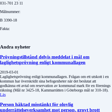
031-701 23 11
Målnummer:
B 3390-18
Fakta:
Andra nyheter
Prövningstillstånd delvis meddelat i mål om
laglighetsprövning enligt kommunallagen
2019-03-01
Laglighetsprövning enligt kommunallagen. Frågan om ett utskott i en
kommun har överskridit sina befogenheter när det beslutat att
godkänna ett avtal om reservation av kommunal mark för en förenings
räkning (Mål nr 3425-18, Kammarrätten i Göteborgs mål nr 310-18).
Läs
Person häktad misstänkt för olovlig
underrättelseverksamhet mot person, grovt brott