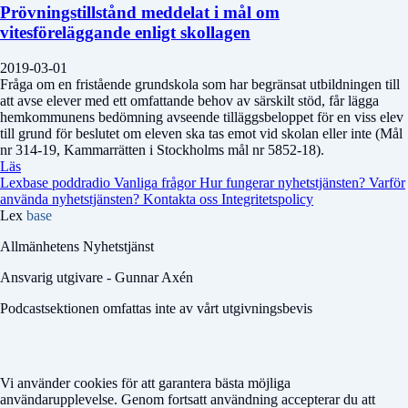
Prövningstillstånd meddelat i mål om
vitesföreläggande enligt skollagen
2019-03-01
Fråga om en fristående grundskola som har begränsat utbildningen till
att avse elever med ett omfattande behov av särskilt stöd, får lägga
hemkommunens bedömning avseende tilläggsbeloppet för en viss elev
till grund för beslutet om eleven ska tas emot vid skolan eller inte (Mål
nr 314-19, Kammarrätten i Stockholms mål nr 5852-18).
Läs
Lexbase poddradio
Vanliga frågor
Hur fungerar nyhetstjänsten?
Varför
använda nyhetstjänsten?
Kontakta oss
Integritetspolicy
Lex
base
Allmänhetens Nyhetstjänst
Ansvarig utgivare - Gunnar Axén
Podcastsektionen omfattas inte av vårt utgivningsbevis
Vi använder cookies för att garantera bästa möjliga
användarupplevelse. Genom fortsatt användning accepterar du att