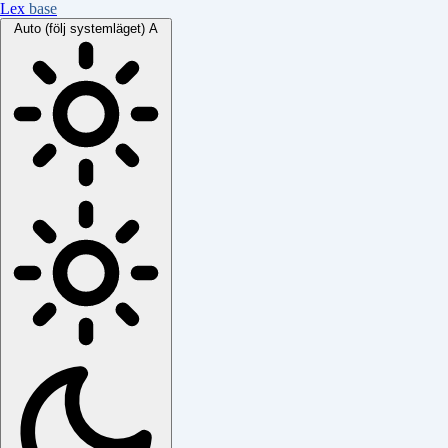
Lex
base
Auto (följ systemläget)
A