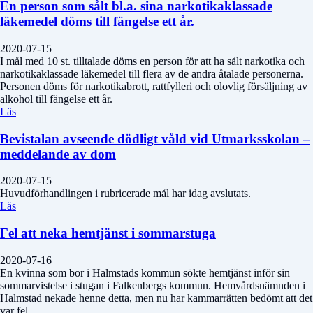
En person som sålt bl.a. sina narkotikaklassade
läkemedel döms till fängelse ett år.
2020-07-15
I mål med 10 st. tilltalade döms en person för att ha sålt narkotika och
narkotikaklassade läkemedel till flera av de andra åtalade personerna.
Personen döms för narkotikabrott, rattfylleri och olovlig försäljning av
alkohol till fängelse ett år.
Läs
Bevistalan avseende dödligt våld vid Utmarksskolan –
meddelande av dom
2020-07-15
Huvudförhandlingen i rubricerade mål har idag avslutats.
Läs
Fel att neka hemtjänst i sommarstuga
2020-07-16
En kvinna som bor i Halmstads kommun sökte hemtjänst inför sin
sommarvistelse i stugan i Falkenbergs kommun. Hemvårdsnämnden i
Halmstad nekade henne detta, men nu har kammarrätten bedömt att det
var fel.