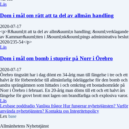
Läs
Dom i mål om rätt att ta del av allmän handling
2020-07-17
<p>R&auml;tt att ta del av allm&auml;n handling; &ouml;verklagande
av Kammarr&auml;tten i J&ouml;nk&ouml;pings administrativa beslut
2020/235-54</p>
Läs
Dom i mål om bomb i stuprör på Norr i Örebro
2020-07-17
Örebro tingsrätt har i dag dömt en 34-årig man till fängelse i tre och ett
halvt år för förberedelse till allmänfarlig ödeläggelse för den bomb och
andra sprängämnen som hittades i och omkring ett bostadsområde på
Norr i Örebro i februari. En 20-årig man döms till ett och ett halvt års
fängelse för grovt brott mot lagen om brandfarliga och explosiva varor.
Läs
Lexbase poddradio
Vanliga frågor
Hur fungerar nyhetstjänsten?
Varför
använda nyhetstjänsten?
Kontakta oss
Integritetspolicy
Lex
base
Allmänhetens Nyhetstjänst