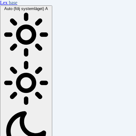
Lex
base
Auto (följ systemläget)
A