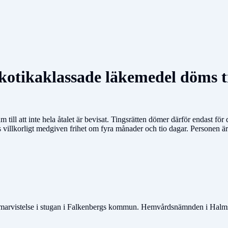
kotikaklassade läkemedel döms til
m till att inte hela åtalet är bevisat. Tingsrätten dömer därför endast f
 villkorligt medgiven frihet om fyra månader och tio dagar. Personen är
marvistelse i stugan i Falkenbergs kommun. Hemvårdsnämnden i Halmst