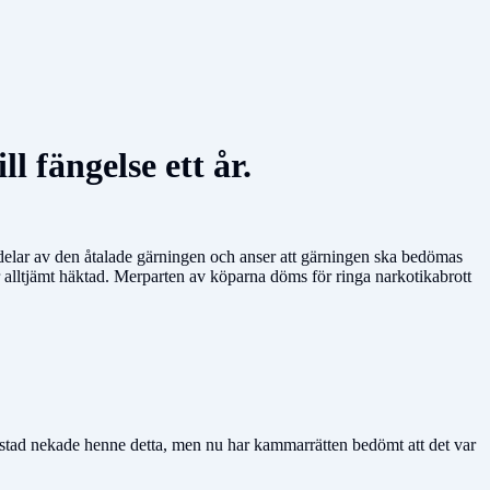
l fängelse ett år.
ör delar av den åtalade gärningen och anser att gärningen ska bedömas
 alltjämt häktad. Merparten av köparna döms för ringa narkotikabrott
ad nekade henne detta, men nu har kammarrätten bedömt att det var