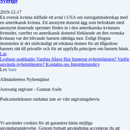
Sverige
2019-12-17
En svensk kvinna träffade ett avtal i USA om surrogatmoderskap med
en amerikansk kvinna. Ett anonymt donerat ägg som befruktats med
anonymt donerade spermier fördes in i den amerikanska kvinnans
livmoder, varefter en amerikansk domstol förklarade att den svenska
kvinnan var det blivande barnets rättsliga mor. Enligt Högsta
domstolen är det nödvändigt att erkänna domen för att tillgodose
barnets rätt till privatliv och för att uppfylla principen om barnets bästa.
Läs
Lexbase poddradio
Vanliga frågor
Hur fungerar nyhetstjänsten?
Varför
använda nyhetstjänsten?
Kontakta oss
Integritetspolicy
Lex
base
Allmänhetens Nyhetstjänst
Ansvarig utgivare - Gunnar Axén
Podcastsektionen omfattas inte av vårt utgivningsbevis
Vi använder cookies för att garantera bästa möjliga
användarupplevelse. Genom fortsatt användning accepterar du att