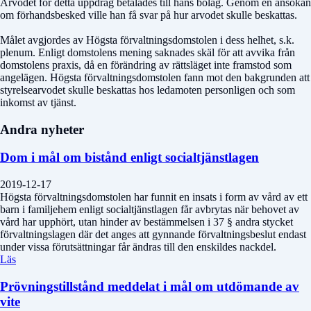
Arvodet för detta uppdrag betalades till hans bolag. Genom en ansökan
om förhandsbesked ville han få svar på hur arvodet skulle beskattas.
Målet avgjordes av Högsta förvaltningsdomstolen i dess helhet, s.k.
plenum. Enligt domstolens mening saknades skäl för att avvika från
domstolens praxis, då en förändring av rättsläget inte framstod som
angelägen. Högsta förvaltningsdomstolen fann mot den bakgrunden att
styrelsearvodet skulle beskattas hos ledamoten personligen och som
inkomst av tjänst.
Andra nyheter
Dom i mål om bistånd enligt socialtjänstlagen
2019-12-17
Högsta förvaltningsdomstolen har funnit en insats i form av vård av ett
barn i familjehem enligt socialtjänstlagen får avbrytas när behovet av
vård har upphört, utan hinder av bestämmelsen i 37 § andra stycket
förvaltningslagen där det anges att gynnande förvaltningsbeslut endast
under vissa förutsättningar får ändras till den enskildes nackdel.
Läs
Prövningstillstånd meddelat i mål om utdömande av
vite