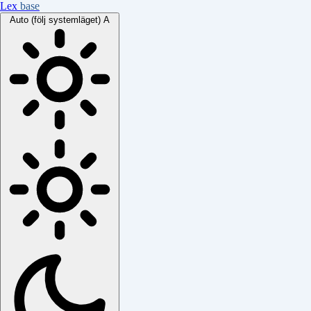
Lex
base
Auto (följ systemläget)
A