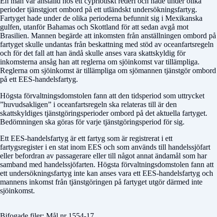
En man var anställd hos ett cypriotiskt rederi och hade under olika
perioder tjänstgjort ombord på ett utländskt undersökningsfartyg.
Fartyget hade under de olika perioderna befunnit sig i Mexikanska
gulfen, utanför Bahamas och Skottland för att sedan avgå mot
Brasilien. Mannen begärde att inkomsten från anställningen ombord på
fartyget skulle undantas från beskattning med stöd av oceanfartsregeln
och för det fall att han ändå skulle anses vara skattskyldig för
inkomsterna ansåg han att reglerna om sjöinkomst var tillämpliga.
Reglerna om sjöinkomst är tillämpliga om sjömannen tjänstgör ombord
på ett EES-handelsfartyg.
Högsta förvaltningsdomstolen fann att den tidsperiod som uttrycket
”huvudsakligen” i oceanfartsregeln ska relateras till är den
skattskyldiges tjänstgöringsperioder ombord på det aktuella fartyget.
Bedömningen ska göras för varje tjänstgöringsperiod för sig.
Ett EES-handelsfartyg är ett fartyg som är registrerat i ett
fartygsregister i en stat inom EES och som används till handelssjöfart
eller befordran av passagerare eller till något annat ändamål som har
samband med handelssjöfarten. Högsta förvaltningsdomstolen fann att
ett undersökningsfartyg inte kan anses vara ett EES-handelsfartyg och
mannens inkomst från tjänstgöringen på fartyget utgör därmed inte
sjöinkomst.
Bifogade filer: Mål nr 1554-17