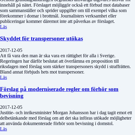
innehåll på nätet. Förslaget möjliggör också ett förbud mot databaser
som sammanställer och sprider uppgifter om till exempel vilka som
förekommer i domar i brottmål. Journalisters verksamhet eller
publiceringar kommer däremot inte att påverkas av förslaget.
Läs
Skyddet för transpersoner utökas
2017-12-05
Att få vara den man är ska vara en rättighet för alla i Sverige.
Regeringen har därför beslutat att överlämna en proposition till
riksdagen med förslag som stärker transpersoners skydd i straffrätten.
Bland annat förbjuds hets mot transpersoner.
Läs
Förslag på moderniserade regler om förhör som
bevisning
2017-12-05
Justitie- och inrikesminister Morgan Johansson har i dag tagit emot ett
delbetänkande med förslag om att det ska införas utökade möjligheter
att använda dokumenterade förhör som bevisning i domstol.
Läs