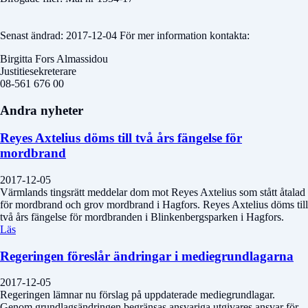
Senast ändrad: 2017-12-04 För mer information kontakta:
Birgitta Fors Almassidou
Justitiesekreterare
08-561 676 00
Andra nyheter
Reyes Axtelius döms till två års fängelse för
mordbrand
2017-12-05
Värmlands tingsrätt meddelar dom mot Reyes Axtelius som stått åtalad
för mordbrand och grov mordbrand i Hagfors. Reyes Axtelius döms till
två års fängelse för mordbranden i Blinkenbergsparken i Hagfors.
Läs
Regeringen föreslår ändringar i mediegrundlagarna
2017-12-05
Regeringen lämnar nu förslag på uppdaterade mediegrundlagar.
Genom grundlagsändringen begränsas ansvariga utgivares ansvar för