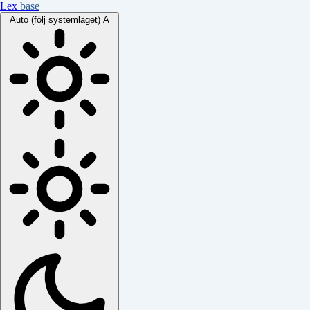
Lex
base
Auto (följ systemläget)
A