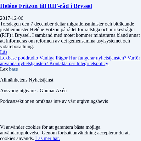
Heléne Fritzon till RIF-råd i Bryssel
2017-12-06
Torsdagen den 7 december deltar migrationsminister och biträdande
justitieminister Heléne Fritzon på rådet för rättsliga och inrikesfrågor
(RIF) i Bryssel. I samband med mötet kommer ministrarna bland annat
att informeras om reformen av det gemensamma asylsystemet och
vidarebosättning.
Läs
Lexbase poddradio
Vanliga frågor
Hur fungerar nyhetstjänsten?
Varför
använda nyhetstjänsten?
Kontakta oss
Integritetspolicy
Lex
base
Allmänhetens Nyhetstjänst
Ansvarig utgivare - Gunnar Axén
Podcastsektionen omfattas inte av vårt utgivningsbevis
Vi använder cookies för att garantera bästa möjliga
användarupplevelse. Genom fortsatt användning accepterar du att
cookies används.
Läs mer här.