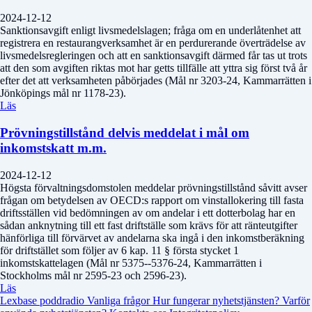
2024-12-12
Sanktionsavgift enligt livsmedelslagen; fråga om en underlåtenhet att
registrera en restaurangverksamhet är en perdurerande överträdelse av
livsmedelsregleringen och att en sanktionsavgift därmed får tas ut trots
att den som avgiften riktas mot har getts tillfälle att yttra sig först två år
efter det att verksamheten påbörjades (Mål nr 3203-24, Kammarrätten i
Jönköpings mål nr 1178-23).
Läs
Prövningstillstånd delvis meddelat i mål om
inkomstskatt m.m.
2024-12-12
Högsta förvaltningsdomstolen meddelar prövningstillstånd såvitt avser
frågan om betydelsen av OECD:s rapport om vinstallokering till fasta
driftsställen vid bedömningen av om andelar i ett dotterbolag har en
sådan anknytning till ett fast driftställe som krävs för att ränteutgifter
hänförliga till förvärvet av andelarna ska ingå i den inkomstberäkning
för driftstället som följer av 6 kap. 11 § första stycket 1
inkomstskattelagen (Mål nr 5375--5376-24, Kammarrätten i
Stockholms mål nr 2595-23 och 2596-23).
Läs
Lexbase poddradio
Vanliga frågor
Hur fungerar nyhetstjänsten?
Varför