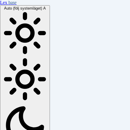
Lex
base
Auto (följ systemläget)
A