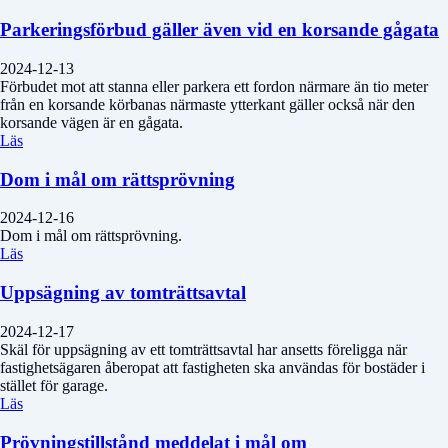
Parkeringsförbud gäller även vid en korsande gågata
2024-12-13
Förbudet mot att stanna eller parkera ett fordon närmare än tio meter
från en korsande körbanas närmaste ytterkant gäller också när den
korsande vägen är en gågata.
Läs
Dom i mål om rättsprövning
2024-12-16
Dom i mål om rättsprövning.
Läs
Uppsägning av tomträttsavtal
2024-12-17
Skäl för uppsägning av ett tomträttsavtal har ansetts föreligga när
fastighetsägaren åberopat att fastigheten ska användas för bostäder i
stället för garage.
Läs
Prövningstillstånd meddelat i mål om