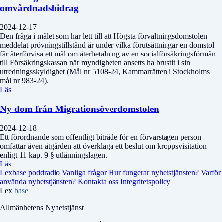
omvårdnadsbidrag
2024-12-17
Den fråga i målet som har lett till att Högsta förvaltningsdomstolen
meddelat prövningstillstånd är under vilka förutsättningar en domstol
får återförvisa ett mål om återbetalning av en socialförsäkringsförmån
till Försäkringskassan när myndigheten ansetts ha brustit i sin
utredningsskyldighet (Mål nr 5108-24, Kammarrätten i Stockholms
mål nr 983-24).
Läs
Ny dom från Migrationsöverdomstolen
2024-12-18
Ett förordnande som offentligt biträde för en förvarstagen person
omfattar även åtgärden att överklaga ett beslut om kroppsvisitation
enligt 11 kap. 9 § utlänningslagen.
Läs
Lexbase poddradio
Vanliga frågor
Hur fungerar nyhetstjänsten?
Varför
använda nyhetstjänsten?
Kontakta oss
Integritetspolicy
Lex
base
Allmänhetens Nyhetstjänst