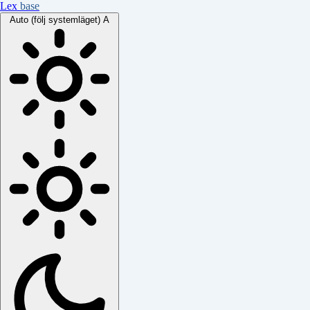
Lex
base
Auto (följ systemläget)
A