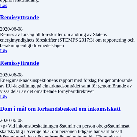
Läs
Remissyttrande
2020-06-08
Remiss av förslag till föreskrifter om ändring av Statens
energimyndighets föreskrifter (STEMFS 2017:3) om rapportering och
beräkning enligt drivmedelslagen
Läs
Remissyttrande
2020-06-08
Energimarknadsinspektionens rapport med förslag för genomförande
av EU-lagstiftning på elmarknadsområdet samt för genomförande av
vissa delar av det omarbetade förnybartdirektivet
Läs
Dom i mål om förhandsbesked om inkomstskatt
2020-06-08
<p>Vid inkomstbeskattningen &auml;r en person obegr&auml;nsat
skattskyldig i Sverige bl.a. om personen tidigare har varit bosatt
h&auml;r och har v&auml;sentlig anknytning hit. F&ouml;r att