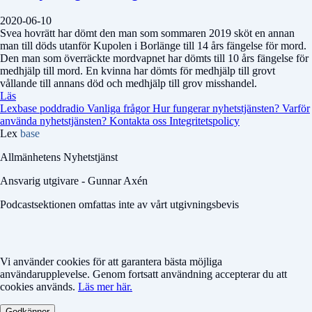
2020-06-10
Svea hovrätt har dömt den man som sommaren 2019 sköt en annan
man till döds utanför Kupolen i Borlänge till 14 års fängelse för mord.
Den man som överräckte mordvapnet har dömts till 10 års fängelse för
medhjälp till mord. En kvinna har dömts för medhjälp till grovt
vållande till annans död och medhjälp till grov misshandel.
Läs
Lexbase poddradio
Vanliga frågor
Hur fungerar nyhetstjänsten?
Varför
använda nyhetstjänsten?
Kontakta oss
Integritetspolicy
Lex
base
Allmänhetens Nyhetstjänst
Ansvarig utgivare - Gunnar Axén
Podcastsektionen omfattas inte av vårt utgivningsbevis
Vi använder cookies för att garantera bästa möjliga
användarupplevelse. Genom fortsatt användning accepterar du att
cookies används.
Läs mer här.
Godkänner