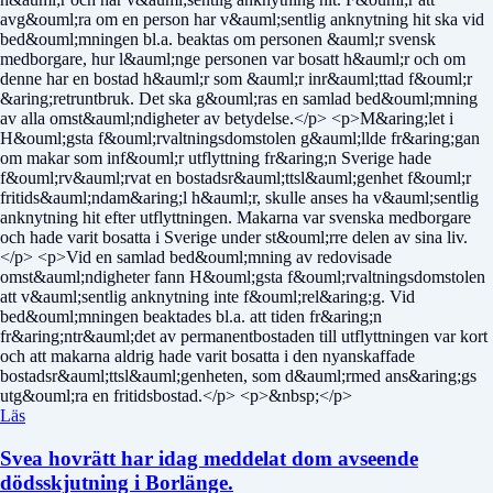
avg&ouml;ra om en person har v&auml;sentlig anknytning hit ska vid
bed&ouml;mningen bl.a. beaktas om personen &auml;r svensk
medborgare, hur l&auml;nge personen var bosatt h&auml;r och om
denne har en bostad h&auml;r som &auml;r inr&auml;ttad f&ouml;r
&aring;retruntbruk. Det ska g&ouml;ras en samlad bed&ouml;mning
av alla omst&auml;ndigheter av betydelse.</p> <p>M&aring;let i
H&ouml;gsta f&ouml;rvaltningsdomstolen g&auml;llde fr&aring;gan
om makar som inf&ouml;r utflyttning fr&aring;n Sverige hade
f&ouml;rv&auml;rvat en bostadsr&auml;ttsl&auml;genhet f&ouml;r
fritids&auml;ndam&aring;l h&auml;r, skulle anses ha v&auml;sentlig
anknytning hit efter utflyttningen. Makarna var svenska medborgare
och hade varit bosatta i Sverige under st&ouml;rre delen av sina liv.
</p> <p>Vid en samlad bed&ouml;mning av redovisade
omst&auml;ndigheter fann H&ouml;gsta f&ouml;rvaltningsdomstolen
att v&auml;sentlig anknytning inte f&ouml;rel&aring;g. Vid
bed&ouml;mningen beaktades bl.a. att tiden fr&aring;n
fr&aring;ntr&auml;det av permanentbostaden till utflyttningen var kort
och att makarna aldrig hade varit bosatta i den nyanskaffade
bostadsr&auml;ttsl&auml;genheten, som d&auml;rmed ans&aring;gs
utg&ouml;ra en fritidsbostad.</p> <p>&nbsp;</p>
Läs
Svea hovrätt har idag meddelat dom avseende
dödsskjutning i Borlänge.