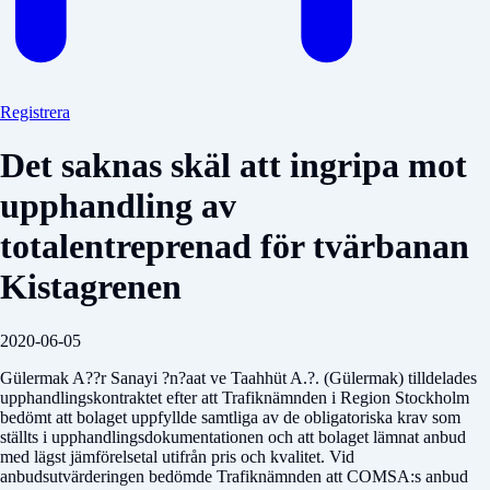
Registrera
Det saknas skäl att ingripa mot
upphandling av
totalentreprenad för tvärbanan
Kistagrenen
2020-06-05
Gülermak A??r Sanayi ?n?aat ve Taahhüt A.?. (Gülermak) tilldelades
upphandlingskontraktet efter att Trafiknämnden i Region Stockholm
bedömt att bolaget uppfyllde samtliga av de obligatoriska krav som
ställts i upphandlings­dokumentationen och att bolaget lämnat anbud
med lägst jämförelsetal utifrån pris och kvalitet. Vid
anbudsutvärderingen bedömde Trafiknämnden att COMSA:s anbud