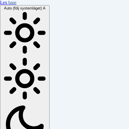
Lex
base
Auto (följ systemläget)
A