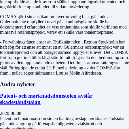
inte uppfyllde alla de krav som ställts i upphandlingsdokumenten och
tog därför inte upp anbudet till vidare utvärdering.
COMSA gör i sin ansökan om överprövning bl.a. gällande att
Gülermak inte uppfyller kravet på att anbudsgivare skulle ha
dokumenterad erfarenhet av viss omfattning som skulle verifieras med
minst två referensprojekt, varav ett skulle vara totalentreprenad.
- Förvaltningsrätten anser att Trafiknämnden i Region Stockholm har
haft fog för att anse att minst ett av Gülermaks referensprojekt var en
totalentreprenad och att bolaget därmed uppfyller kravet. Det COMSA
fört fram ger inte tillräckligt stöd för att ifrågasätta den bedömning som
gjorts av den upphandlande enheten. Det finns sammanfattningsvis inte
skäl för ingripande enligt LUF med anledning av det COMSA fört
fram i målet, säger rådmannen Louise Molin Alfredsson.
Andra nyheter
Patent- och marknadsdomstolen avslår
skadeståndstalan
2020-06-08
Patent- och marknadsdomstolen har idag avslagit en skadeståndstalan
gällande angrepp på företagshemligheter, avtalsbrott och
upphovsrättsintrång.