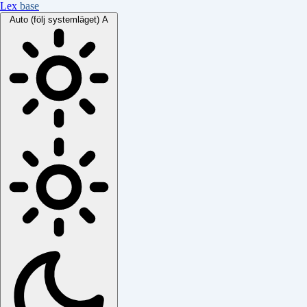
Lex
base
Auto (följ systemläget)
A