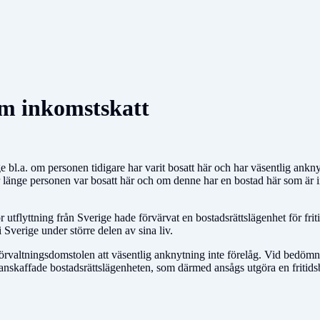
m inkomstskatt
 bl.a. om personen tidigare har varit bosatt här och har väsentlig ankny
änge personen var bosatt här och om denne har en bostad här som är in
tflyttning från Sverige hade förvärvat en bostadsrättslägenhet för friti
Sverige under större delen av sina liv.
altningsdomstolen att väsentlig anknytning inte förelåg. Vid bedömning
nyanskaffade bostadsrättslägenheten, som därmed ansågs utgöra en fritids