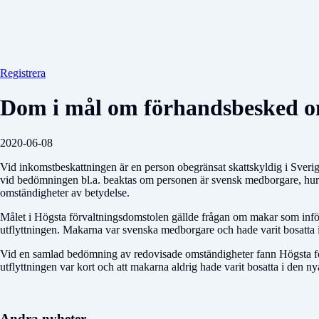
Registrera
Dom i mål om förhandsbesked o
2020-06-08
Vid inkomstbeskattningen är en person obegränsat skattskyldig i Sverige
vid bedömningen bl.a. beaktas om personen är svensk medborgare, hur l
omständigheter av betydelse.
Målet i Högsta förvaltningsdomstolen gällde frågan om makar som inför u
utflyttningen. Makarna var svenska medborgare och hade varit bosatta i 
Vid en samlad bedömning av redovisade omständigheter fann Högsta förv
utflyttningen var kort och att makarna aldrig hade varit bosatta i den 
Andra nyheter