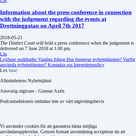
Läs
Information about the press conference in connection
with the judgement regarding the events at
Drottninggatan on April 7th 2017
2018-05-21
The District Court will hold a press conference when the judgement is
delivered on 7 June 2018 at 1.00 pm.
Läs
Lexbase poddradio
Vanliga frågor
Hur fungerar nyhetstjänsten?
Varför
använda nyhetstjänsten?
Kontakta oss
Integritetspolicy
Lex
base
Allmänhetens Nyhetstjänst
Ansvarig utgivare - Gunnar Axén
Podcastsektionen omfattas inte av vårt utgivningsbevis
Vi använder cookies för att garantera bästa möjliga
användarupplevelse. Genom fortsatt användning accepterar du att