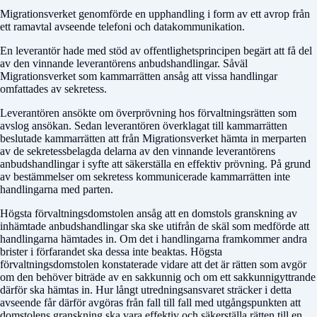
Migrationsverket genomförde en upphandling i form av ett avrop från
ett ramavtal avseende telefoni och datakommunikation.
En leverantör hade med stöd av offentlighetsprincipen begärt att få del
av den vinnande leverantörens anbudshandlingar. Såväl
Migrationsverket som kammarrätten ansåg att vissa handlingar
omfattades av sekretess.
Leverantören ansökte om överprövning hos förvaltningsrätten som
avslog ansökan. Sedan leverantören överklagat till kammarrätten
beslutade kammarrätten att från Migrationsverket hämta in merparten
av de sekretessbelagda delarna av den vinnande leverantörens
anbudshandlingar i syfte att säkerställa en effektiv prövning. På grund
av bestämmelser om sekretess kommunicerade kammarrätten inte
handlingarna med parten.
Högsta förvaltningsdomstolen ansåg att en domstols granskning av
inhämtade anbudshandlingar ska ske utifrån de skäl som medförde att
handlingarna hämtades in. Om det i handlingarna framkommer andra
brister i förfarandet ska dessa inte beaktas. Högsta
förvaltningsdomstolen konstaterade vidare att det är rätten som avgör
om den behöver biträde av en sakkunnig och om ett sakkunnigyttrande
därför ska hämtas in. Hur långt utredningsansvaret sträcker i detta
avseende får därför avgöras från fall till fall med utgångspunkten att
domstolens granskning ska vara effektiv och säkerställa rätten till en