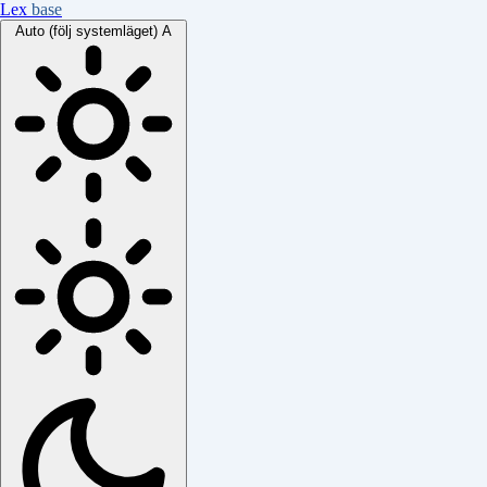
Lex
base
Auto (följ systemläget)
A