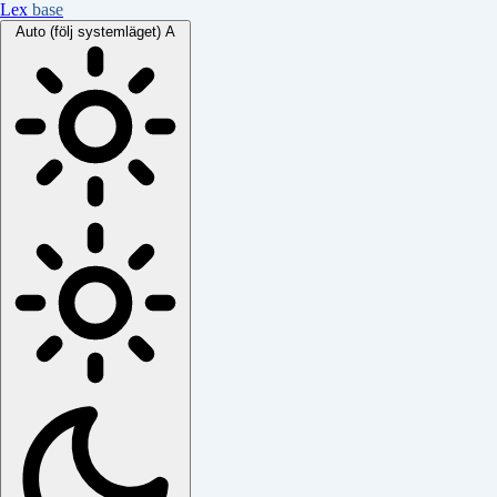
Lex
base
Auto (följ systemläget)
A