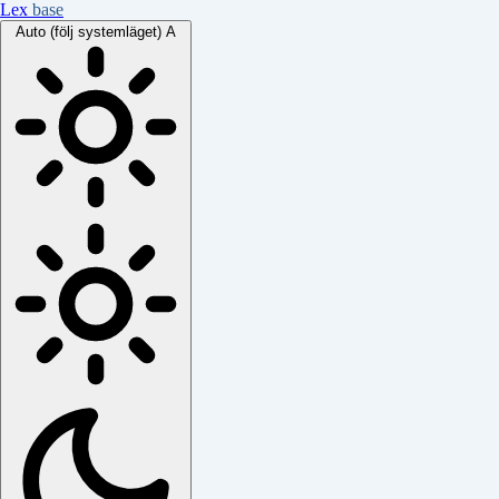
Lex
base
Auto (följ systemläget)
A