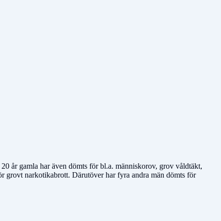
20 år gamla har även dömts för bl.a. människorov, grov våldtäkt,
r grovt narkotikabrott. Därutöver har fyra andra män dömts för