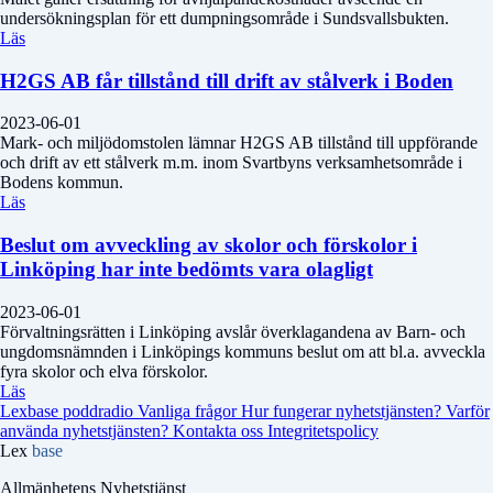
undersökningsplan för ett dumpningsområde i Sundsvallsbukten.
Läs
H2GS AB får tillstånd till drift av stålverk i Boden
2023-06-01
Mark- och miljödomstolen lämnar H2GS AB tillstånd till uppförande
och drift av ett stålverk m.m. inom Svartbyns verksamhetsområde i
Bodens kommun.
Läs
Beslut om avveckling av skolor och förskolor i
Linköping har inte bedömts vara olagligt
2023-06-01
Förvaltningsrätten i Linköping avslår överklagandena av Barn- och
ungdomsnämnden i Linköpings kommuns beslut om att bl.a. avveckla
fyra skolor och elva förskolor.
Läs
Lexbase poddradio
Vanliga frågor
Hur fungerar nyhetstjänsten?
Varför
använda nyhetstjänsten?
Kontakta oss
Integritetspolicy
Lex
base
Allmänhetens Nyhetstjänst