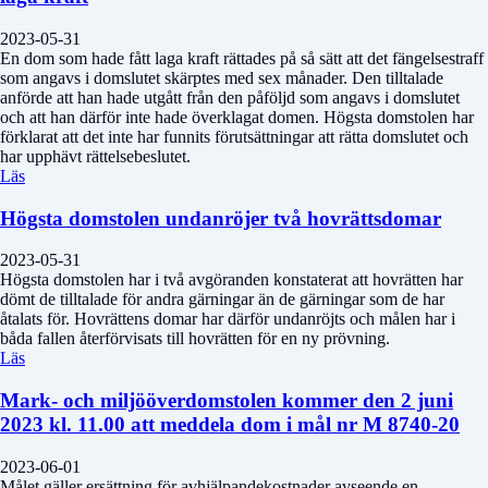
2023-05-31
En dom som hade fått laga kraft rättades på så sätt att det fängelsestraff
som angavs i domslutet skärptes med sex månader. Den tilltalade
anförde att han hade utgått från den påföljd som angavs i domslutet
och att han därför inte hade överklagat domen. Högsta domstolen har
förklarat att det inte har funnits förutsättningar att rätta domslutet och
har upphävt rättelsebeslutet.
Läs
Högsta domstolen undanröjer två hovrättsdomar
2023-05-31
Högsta domstolen har i två avgöranden konstaterat att hovrätten har
dömt de tilltalade för andra gärningar än de gärningar som de har
åtalats för. Hovrättens domar har därför undanröjts och målen har i
båda fallen återförvisats till hovrätten för en ny prövning.
Läs
Mark- och miljööverdomstolen kommer den 2 juni
2023 kl. 11.00 att meddela dom i mål nr M 8740-20
2023-06-01
Målet gäller ersättning för avhjälpandekostnader avseende en