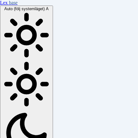
Lex
base
Auto (följ systemläget)
A