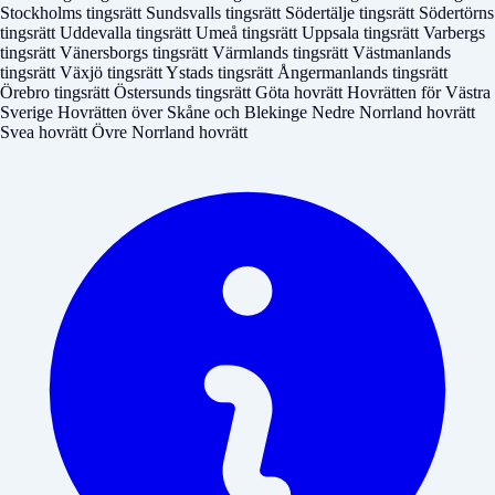
Stockholms tingsrätt
Sundsvalls tingsrätt
Södertälje tingsrätt
Södertörns
tingsrätt
Uddevalla tingsrätt
Umeå tingsrätt
Uppsala tingsrätt
Varbergs
tingsrätt
Vänersborgs tingsrätt
Värmlands tingsrätt
Västmanlands
tingsrätt
Växjö tingsrätt
Ystads tingsrätt
Ångermanlands tingsrätt
Örebro tingsrätt
Östersunds tingsrätt
Göta hovrätt
Hovrätten för Västra
Sverige
Hovrätten över Skåne och Blekinge
Nedre Norrland hovrätt
Svea hovrätt
Övre Norrland hovrätt