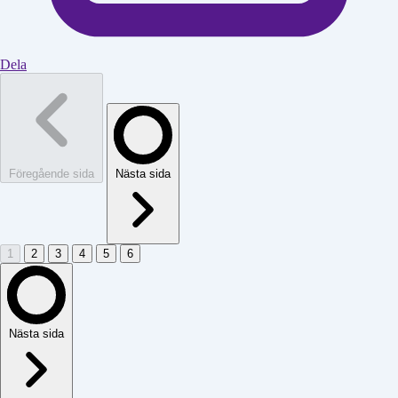
Dela
Föregående sida
Nästa sida
1
2
3
4
5
6
Nästa sida