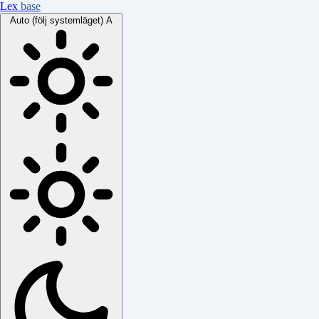
Lex
base
Auto (följ systemläget)
A