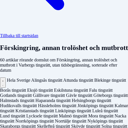
Tillbaka till startsidan
Förskingring, annan trolöshet och mutbrott
60 artiklar rörande domslut om Förskingring, annan trolöshet och
mutbrott i Varbergs tingsrätt, utan tidsbegränsning, sorterade efter
datum
Hela Sverige
Alingsås tingsrätt
Attunda tingsrätt
Blekinge tingsrätt
Borås tingsrätt
Eksjö tingsrätt
Eskilstuna tingsrätt
Falu tingsrätt
Gotlands tingsrätt
Gällivare tingsrätt
Gävle tingsrätt
Göteborgs tingsrätt
Halmstads tingsrätt
Haparanda tingsrätt
Helsingborgs tingsrätt
Hudiksvalls tingsrätt
Hässleholms tingsrätt
Jönköpings tingsrätt
Kalmar
tingsrätt
Kristianstads tingsrätt
Linköpings tingsrätt
Luleå tingsrätt
Lund tingsrätt
Lycksele tingsrätt
Malmö tingsrätt
Mora tingsrätt
Nacka
tingsrätt
Norrköpings tingsrätt
Norrtälje tingsrätt
Nyköpings tingsrätt
Skaraborgs tingsrätt
Skellefteå tingsrätt
Skövde tingsrätt
Solna tingsrätt