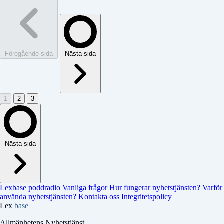
Föregående sida
Nästa sida
1
2
3
Nästa sida
Lexbase poddradio
Vanliga frågor
Hur fungerar nyhetstjänsten?
Varför
använda nyhetstjänsten?
Kontakta oss
Integritetspolicy
Lex
base
Allmänhetens Nyhetstjänst