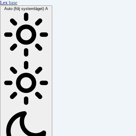
Lex
base
Auto (följ systemläget)
A