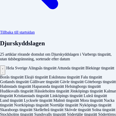
Tillbaka till startsidan
Djurskyddslagen
25 artiklar rörande domslut om Djurskyddslagen i Varbergs tingsrätt,
utan tidsbegränsning, sorterade efter datum
Hela Sverige
Alingsås tingsrätt
Attunda tingsrätt
Blekinge tingsrätt
Borås tingsrätt
Eksjö tingsrätt
Eskilstuna tingsrätt
Falu tingsrätt
Gotlands tingsrätt
Gällivare tingsrätt
Gävle tingsrätt
Göteborgs tingsrätt
Halmstads tingsrätt
Haparanda tingsrätt
Helsingborgs tingsrätt
Hudiksvalls tingsrätt
Hässleholms tingsrätt
Jönköpings tingsrätt
Kalmar
tingsrätt
Kristianstads tingsrätt
Linköpings tingsrätt
Luleå tingsrätt
Lund tingsrätt
Lycksele tingsrätt
Malmö tingsrätt
Mora tingsrätt
Nacka
tingsrätt
Norrköpings tingsrätt
Norrtälje tingsrätt
Nyköpings tingsrätt
Skaraborgs tingsrätt
Skellefteå tingsrätt
Skövde tingsrätt
Solna tingsrätt
Stockholms tingsrätt
Sundsvalls tingsrätt
Södertälje tingsrätt
Södertörns