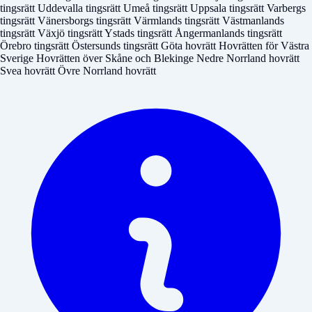
tingsrätt
Uddevalla tingsrätt
Umeå tingsrätt
Uppsala tingsrätt
Varbergs
tingsrätt
Vänersborgs tingsrätt
Värmlands tingsrätt
Västmanlands
tingsrätt
Växjö tingsrätt
Ystads tingsrätt
Ångermanlands tingsrätt
Örebro tingsrätt
Östersunds tingsrätt
Göta hovrätt
Hovrätten för Västra
Sverige
Hovrätten över Skåne och Blekinge
Nedre Norrland hovrätt
Svea hovrätt
Övre Norrland hovrätt