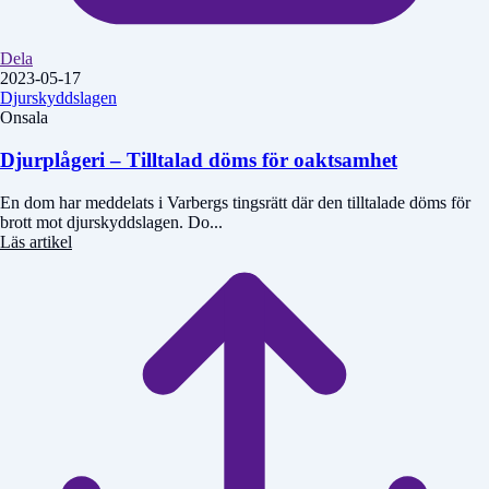
Dela
2023-05-17
Djurskyddslagen
Onsala
Djurplågeri – Tilltalad döms för oaktsamhet
En dom har meddelats i Varbergs tingsrätt där den tilltalade döms för
brott mot djurskyddslagen. Do...
Läs artikel