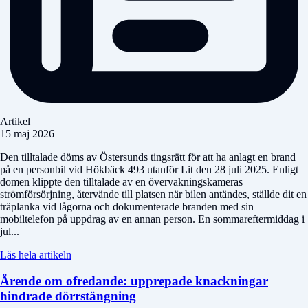
Artikel
15 maj 2026
Den tilltalade döms av Östersunds tingsrätt för att ha anlagt en brand
på en personbil vid Hökbäck 493 utanför Lit den 28 juli 2025. Enligt
domen klippte den tilltalade av en övervakningskameras
strömförsörjning, återvände till platsen när bilen antändes, ställde dit en
träplanka vid lågorna och dokumenterade branden med sin
mobiltelefon på uppdrag av en annan person. En sommareftermiddag i
jul...
Läs hela artikeln
Ärende om ofredande: upprepade knackningar
hindrade dörrstängning