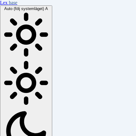
Lex
base
Auto (följ systemläget)
A