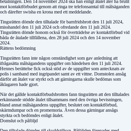
betalningen. Den 14 november 2024 ska han enligt åtalet åter ha brutit
mot kontaktförbudet genom att ringa tre telefonsamtal till målsäganden
och därefter swisha en krona med ett meddelande.
Tingsrätten dömde den tilltalade för barnfridsbrott den 11 juli 2024,
misshandel den 11 juli 2024 och ofredande den 11 juli 2024.
Tingsrätten dömde honom också för överträdelse av kontaktförbud vid
båda de åtalade tillfällena, den 28 juli 2024 och den 14 november
2024.
Rättens bedömning
Tingsrätten fann inte någon omständighet som gav anledning att
ifrågasätta målsägandens uppgifter om händelsen den 11 juli 2024.
Hennes berättelse fick också stöd av de uppgifter som antecknats av
polis i samband med ingripandet samt av ett vittne. Domstolen ansåg
därför att åtalet var styrkt och att gärningarna skulle bedömas som
åklagaren hade gjort.
När det gällde kontaktförbudsbrotten fann tingsrätten att den tilltalades
erkännande stödde åtalet tillsammans med den övriga bevisningen,
bland annat målsägandens uppgifter, beslutet om kontaktförbud,
skärmdumpar och en promemoria. Även dessa gärningar ansågs
styrkta och bedömdes enligt åtalet.
Domslut och påföljd
Den tilltalade dömdes till skyddstillsyn. Påföljden förenades med