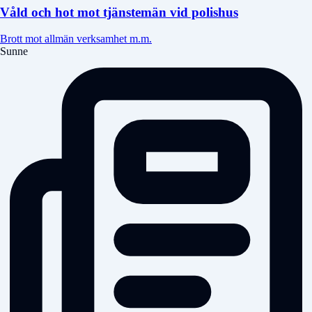
Våld och hot mot tjänstemän vid polishus
Brott mot allmän verksamhet m.m.
Sunne