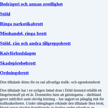
Bedrägeri och annan oredlighet
Stöld
Ringa narkotikabrott
Misshandel, ringa brott
Stöld, rån och andra tillgreppsbrott
Knivförbudslagen
Skadegörelsebrott
Ordningsbrott
Den tilltalade döms för en rad allvarliga trafik- och egendomsbrott
Den tilltalade har i en nyligen fattad dom i
Döld domstol
erhållit ett
fängelsestraff på ett år. Domstolen fann att gärningarna – däribland
grovt rattfylleri samt olovlig körning – har utgjort en påtaglig risk för
trafiksäkerheten. Under rättegången erkände den tilltalade flera brott,
bland annat olovligt framförande av fordon under påverkan av