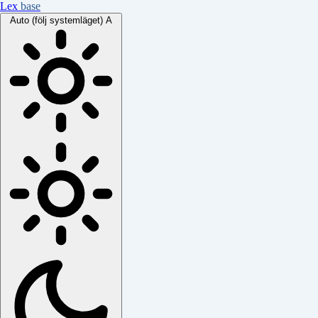
Lex
base
Auto (följ systemläget)
A