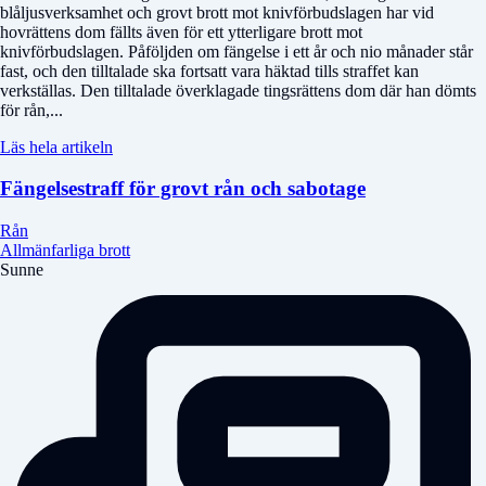
blåljusverksamhet och grovt brott mot knivförbudslagen har vid
hovrättens dom fällts även för ett ytterligare brott mot
knivförbudslagen. Påföljden om fängelse i ett år och nio månader står
fast, och den tilltalade ska fortsatt vara häktad tills straffet kan
verkställas. Den tilltalade överklagade tingsrättens dom där han dömts
för rån,...
Läs hela artikeln
Fängelsestraff för grovt rån och sabotage
Rån
Allmänfarliga brott
Sunne