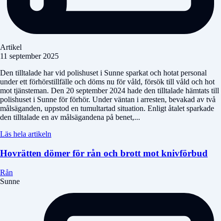
Artikel
11 september 2025
Den tilltalade har vid polishuset i Sunne sparkat och hotat personal
under ett förhörstillfälle och döms nu för våld, försök till våld och hot
mot tjänsteman. Den 20 september 2024 hade den tilltalade hämtats till
polishuset i Sunne för förhör. Under väntan i arresten, bevakad av två
målsäganden, uppstod en tumultartad situation. Enligt åtalet sparkade
den tilltalade en av målsägandena på benet,...
Läs hela artikeln
Hovrätten dömer för rån och brott mot knivförbud
Rån
Sunne