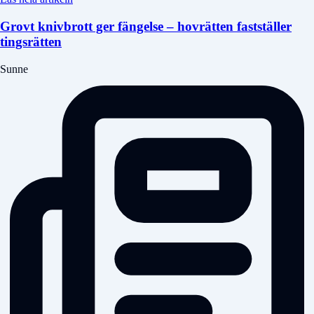
Grovt knivbrott ger fängelse – hovrätten fastställer
tingsrätten
Sunne