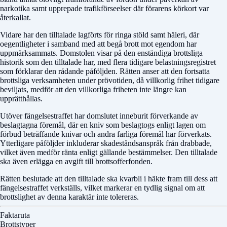
narkotika samt upprepade trafikförseelser där förarens körkort var
återkallat.
Vidare har den tilltalade lagförts för ringa stöld samt häleri, där
oegentligheter i samband med att begå brott mot egendom har
uppmärksammats. Domstolen visar på den enständiga brottsliga
historik som den tilltalade har, med flera tidigare belastningsregistret
som förklarar den rådande påföljden. Rätten anser att den fortsatta
brottsliga verksamheten under prövotiden, då villkorlig frihet tidigare
beviljats, medför att den villkorliga friheten inte längre kan
upprätthållas.
Utöver fängelsestraffet har domslutet inneburit förverkande av
beslagtagna föremål, där en kniv som beslagtogs enligt lagen om
förbud beträffande knivar och andra farliga föremål har förverkats.
Ytterligare påföljder inkluderar skadeståndsanspråk från drabbade,
vilket även medför ränta enligt gällande bestämmelser. Den tilltalade
ska även erlägga en avgift till brottsofferfonden.
Rätten beslutade att den tilltalade ska kvarbli i häkte fram till dess att
fängelsestraffet verkställs, vilket markerar en tydlig signal om att
brottslighet av denna karaktär inte tolereras.
Faktaruta
Brottstyper