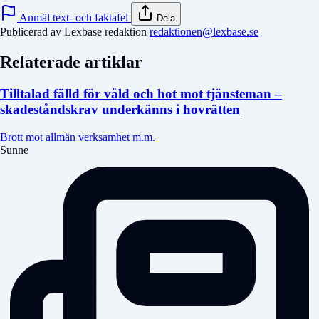
Anmäl text- och faktafel
Dela
Publicerad av Lexbase redaktion
redaktionen@lexbase.se
Relaterade artiklar
Tilltalad fälld för våld och hot mot tjänsteman –
skadeståndskrav underkänns i hovrätten
Brott mot allmän verksamhet m.m.
Sunne