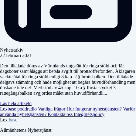
Nyhetsarkiv
22 februari 2021
Den tilltalade döms av Värmlands tingsrätt för ringa stöld och får
dagsböter samt åläggs att betala avgift till brottsofferfonden. Åklagaren
väckte åtal för ringa stöld enligt 8 kap. 2 § brottsbalken. Den tilltalade
delgavs stämning och hade möjlighet att begära huvudförhandling men
önskade inte det. Med stöd av 45 kap. 10 a § första stycket 3
rättegångsbalken avgjordes målet utan huvudförhandli...
Läs hela artikeln
Lexbase poddradio
Vanliga frågor
Hur fungerar nyhetstjänsten?
Varför
använda nyhetstjänsten?
Kontakta oss
Integritetspolicy
Lex
base
Allmänhetens Nyhetstjänst