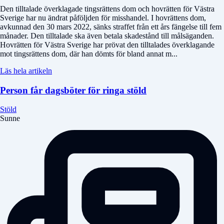
Den tilltalade överklagade tingsrättens dom och hovrätten för Västra
Sverige har nu ändrat påföljden för misshandel. I hovrättens dom,
avkunnad den 30 mars 2022, sänks straffet från ett års fängelse till fem
månader. Den tilltalade ska även betala skadestånd till målsäganden.
Hovrätten för Västra Sverige har prövat den tilltalades överklagande
mot tingsrättens dom, där han dömts för bland annat m...
Läs hela artikeln
Person får dagsböter för ringa stöld
Stöld
Sunne