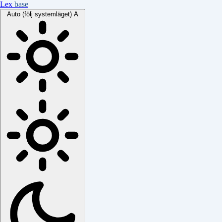
Lex
base
Auto (följ systemläget)
A