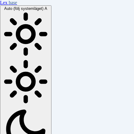
Lex
base
Auto (följ systemläget)
A