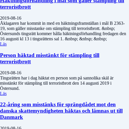
Häktningsförhandling i mål som gäller stämpling till
terroristbrott
2019-08-16
Åklagaren har kommit in med en häktningsframställan i mål B 2363-
19, som gäller misstanke om stämpling till terroristbrott. &nbsp;
Östersunds tingsrätt kommer hålla häktningsförhandling fredagen den
16 augusti kl 13 i tingsrättens sal 1. &nbsp; &nbsp; &nbsp;
Läs
Person häktad misstänkt för stämpling till
terroristbrott
2019-08-16
Tingsrätten har i dag häktat en person som på sannolika skäl är
misstänkt för stämpling till terroristbrott den 14 augusti 2019 i
Östersund.
Läs
22-åring som misstänks för sprängdådet mot den
danska skattemyndigheten häktas och lämnas ut till
Danmark
2019-08-16