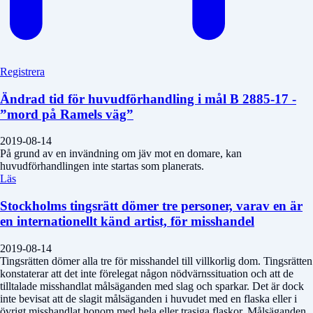
Registrera
Ändrad tid för huvudförhandling i mål B 2885-17 -
”mord på Ramels väg”
2019-08-14
På grund av en invändning om jäv mot en domare, kan
huvudförhandlingen inte startas som planerats.
Läs
Stockholms tingsrätt dömer tre personer, varav en är
en internationellt känd artist, för misshandel
2019-08-14
Tingsrätten dömer alla tre för misshandel till villkorlig dom. Tingsrätten
konstaterar att det inte förelegat någon nödvärnssituation och att de
tilltalade misshandlat målsäganden med slag och sparkar. Det är dock
inte bevisat att de slagit målsäganden i huvudet med en flaska eller i
övrigt misshandlat honom med hela eller trasiga flaskor. Målsäganden