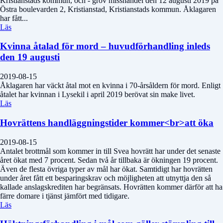
Kristianstads kommun, och - grov misshandel den 12 augusti 2019 på
Östra boulevarden 2, Kristianstad, Kristianstads kommun. Åklagaren
har fått...
Läs
Kvinna åtalad för mord – huvudförhandling inleds
den 19 augusti
2019-08-15
Åklagaren har väckt åtal mot en kvinna i 70-årsåldern för mord. Enligt
åtalet har kvinnan i Lysekil i april 2019 berövat sin make livet.
Läs
Hovrättens handläggningstider kommer<br>att öka
2019-08-15
Antalet brottmål som kommer in till Svea hovrätt har under det senaste
året ökat med 7 procent. Sedan två år tillbaka är ökningen 19 procent.
Även de flesta övriga typer av mål har ökat. Samtidigt har hovrätten
under året fått ett besparingskrav och möjligheten att utnyttja den så
kallade anslagskrediten har begränsats. Hovrätten kommer därför att ha
färre domare i tjänst jämfört med tidigare.
Läs