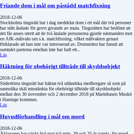
Friande dom i mål om påstådd matchfixning
2018-12-06
Stockholms tingsrätt har i dag meddelat dom i ett mål där två personer
har stått åtalade för grovt givande av muta. Tingsrätten har bedömt att
det får anses utrett att de två åtalade personerna gjorde närmanden mot
en AIK-målvakt om s.k. matchfixning, vilket målvakten genast
förklarade att han inte var intresserad av. Domstolen har funnit att
samtalet parterna emellan inte har haft ett...
Läs
Häktning för obehörigt tillträde till skyddsobjekt
2018-12-06
Södertörns tingsrätt har häktat två utländska medborgare så som på
sannolika skäl misstänkta för obehörigt tillträde till skyddsobjekt
mellan den 30 november och 2 december 2018 på Marinbasen Muskö
i Haninge kommun.
Läs
Huvudförhandling i mål om mord
2018-12-06
Åklagaren har väckt åtal mot två män, 29 och 25 år gamla, för mord.