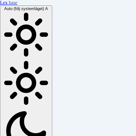
Lex
base
Auto (följ systemläget)
A