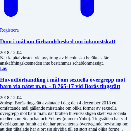
Registrera
Dom i mål om förhandsbesked om inkomstskatt
2018-12-04
När kapitalvinsten vid avyttring av bitcoin ska beräknas får
anskaffningskostnaden inte bestämmas schablonmässigt.
Läs
Huvudförhandling i mål om sexuella övergrepp mot
barn via nätet m.m. - B 765-17 vid Borås tingsrätt
2018-12-04
&nbsp; Borås tingsrätt avslutade i dag den 4 december 2018 ett
omfattande mål gällande misstanke om olika former av sexuella
övergrepp mot barn m.m. där brotten huvudsakligen skett via sociala
medier som Snapchat och Yellow (numera Yubo). Tingsrätten har vid
överläggning funnit att det har presenterats övertygande bevisning om
att den tilltalade har gjort sig skyldig till ett stort antal olika forme...