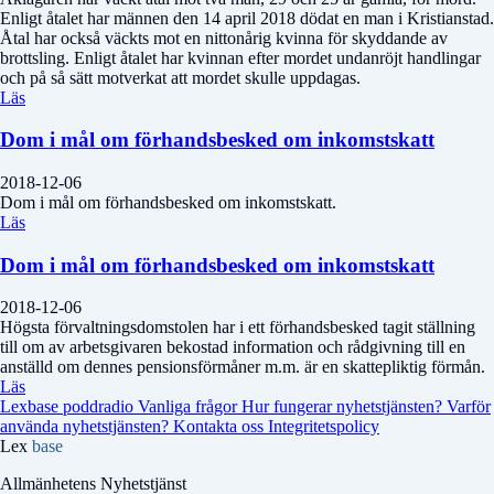
Enligt åtalet har männen den 14 april 2018 dödat en man i Kristianstad.
Åtal har också väckts mot en nittonårig kvinna för skyddande av
brottsling. Enligt åtalet har kvinnan efter mordet undanröjt handlingar
och på så sätt motverkat att mordet skulle uppdagas.
Läs
Dom i mål om förhandsbesked om inkomstskatt
2018-12-06
Dom i mål om förhandsbesked om inkomstskatt.
Läs
Dom i mål om förhandsbesked om inkomstskatt
2018-12-06
Högsta förvaltningsdomstolen har i ett förhandsbesked tagit ställning
till om av arbetsgivaren bekostad information och rådgivning till en
anställd om dennes pensionsförmåner m.m. är en skattepliktig förmån.
Läs
Lexbase poddradio
Vanliga frågor
Hur fungerar nyhetstjänsten?
Varför
använda nyhetstjänsten?
Kontakta oss
Integritetspolicy
Lex
base
Allmänhetens Nyhetstjänst