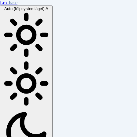
Lex
base
Auto (följ systemläget)
A