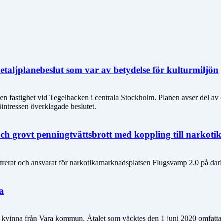
detaljplanebeslut som var av betydelse för kulturmiljön
n fastighet vid Tegelbacken i centrala Stockholm. Planen avser del av e
öintressen överklagade beslutet.
och grovt penningtvättsbrott med koppling till narkot
istrerat och ansvarat för narkotikamarknadsplatsen Flugsvamp 2.0 på dar
a
 kvinna från Vara kommun. Åtalet som väcktes den 1 juni 2020 omfattar