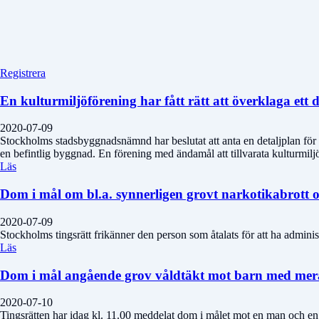
Registrera
En kulturmiljöförening har fått rätt att överklaga ett 
2020-07-09
Stockholms stadsbyggnadsnämnd har beslutat att anta en detaljplan för e
en befintlig byggnad. En förening med ändamål att tillvarata kulturmilj
Läs
Dom i mål om bl.a. synnerligen grovt narkotikabrott 
2020-07-09
Stockholms tingsrätt frikänner den person som åtalats för att ha admin
Läs
Dom i mål angående grov våldtäkt mot barn med mer
2020-07-10
Tingsrätten har idag kl. 11.00 meddelat dom i målet mot en man och en