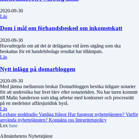
2020-09-30
Läs
Dom i mål om förhandsbesked om inkomstskatt
2020-09-30
Huvudregeln om att det är delägarna vid årets utgång som ska
beskattas för ett handelsbolags resultat har tillämpats.
Läs
Nytt inlägg på domarbloggen
2020-09-30
Med jämna mellanrum brukar Domarbloggen besöka tidigare notarier
för att undersöka hur livet blev efter notarietiden. Nu har turen kommit
till Malin Sanderson som idag arbetar med konkurser och processrätt
på en medelstor affärsjuridisk byrå.
Läs
Lexbase poddradio
Vanliga frågor
Hur fungerar nyhetstjänsten?
Varför
använda nyhetstjänsten?
Kontakta oss
Integritetspolicy
Lex
base
Allmänhetens Nyhetstjänst