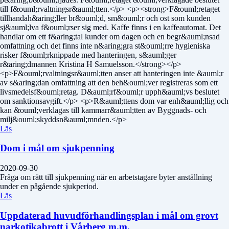
till f&ouml;rvaltningsr&auml;tten.</p> <p><strong>F&ouml;retaget
tillhandah&aring;ller br&ouml;d, sm&ouml;r och ost som kunden
sj&auml;lva f&ouml;rser sig med. Kaffe finns i en kaffeautomat. Det
handlar om ett f&aring;tal kunder om dagen och en begr&auml;nsad
omfattning och det finns inte n&aring;gra st&ouml;rre hygieniska
risker f&ouml;rknippade med hanteringen, s&auml;ger
r&aring;dmannen Kristina H Samuelsson.</strong></p>
<p>F&ouml;rvaltningsr&auml;tten anser att hanteringen inte &auml;r
av s&aring;dan omfattning att den beh&ouml;ver registreras som ett
livsmedelsf&ouml;retag. D&auml;rf&ouml;r upph&auml;vs beslutet
om sanktionsavgift.</p> <p>R&auml;ttens dom var enh&auml;llig och
kan &ouml;verklagas till kammarr&auml;tten av Byggnads- och
milj&ouml;skyddsn&auml;mnden.</p>
Läs
Dom i mål om sjukpenning
2020-09-30
Fråga om rätt till sjukpenning när en arbetstagare byter anställning
under en pågående sjukperiod.
Läs
Uppdaterad huvudförhandlingsplan i mål om grovt
narkotikabrott i Vårberg m.m.