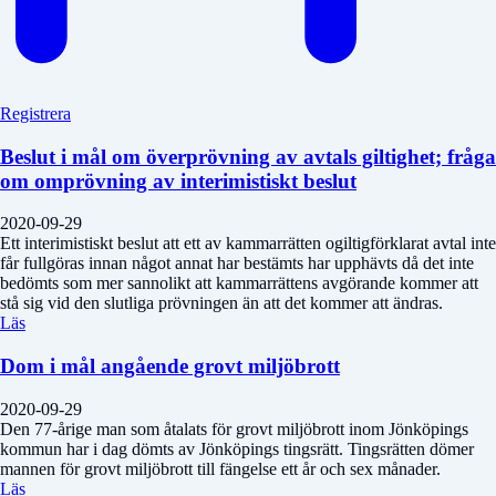
Registrera
Beslut i mål om överprövning av avtals giltighet; fråga
om omprövning av interimistiskt beslut
2020-09-29
Ett interimistiskt beslut att ett av kammarrätten ogiltigförklarat avtal inte
får fullgöras innan något annat har bestämts har upphävts då det inte
bedömts som mer sannolikt att kammarrättens avgörande kommer att
stå sig vid den slutliga prövningen än att det kommer att ändras.
Läs
Dom i mål angående grovt miljöbrott
2020-09-29
Den 77-årige man som åtalats för grovt miljöbrott inom Jönköpings
kommun har i dag dömts av Jönköpings tingsrätt. Tingsrätten dömer
mannen för grovt miljöbrott till fängelse ett år och sex månader.
Läs