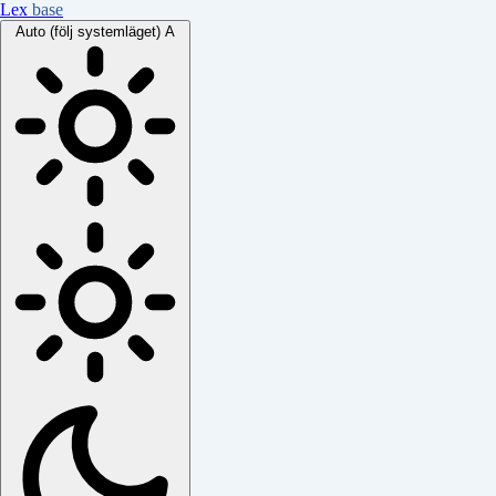
Lex
base
Auto (följ systemläget)
A