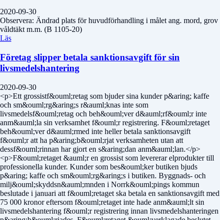
2020-09-30
Observera: Ändrad plats för huvudförhandling i målet ang. mord, grov
våldtäkt m.m. (B 1105-20)
Läs
Företag slipper betala sanktionsavgift för sin
livsmedelshantering
2020-09-30
<p>Ett grossistf&ouml;retag som bjuder sina kunder p&aring; kaffe
och sm&ouml;rg&aring;s r&auml;knas inte som
livsmedelsf&ouml;retag och beh&ouml;ver d&auml;rf&ouml;r inte
anm&auml;la sin verksamhet f&ouml;r registrering. F&ouml;retaget
beh&ouml;ver d&auml;rmed inte heller betala sanktionsavgift
f&ouml;r att ha p&aring;b&ouml;rjat verksamheten utan att
dessf&ouml;rinnan har gjort en s&aring;dan anm&auml;lan.</p>
<p>F&ouml;retaget &auml;r en grossist som levererar elprodukter till
professionella kunder. Kunder som bes&ouml;ker butiken bjuds
p&aring; kaffe och sm&ouml;rg&aring;s i butiken. Byggnads- och
milj&ouml;skyddsn&auml;mnden i Norrk&ouml;pings kommun
beslutade i januari att f&ouml;retaget ska betala en sanktionsavgift med
75 000 kronor eftersom f&ouml;retaget inte hade anm&auml;lt sin
livsmedelshantering f&ouml;r registrering innan livsmedelshanteringen
p&aring;b&ouml;rjades. F&ouml;retaget &ouml;verklagade beslutet