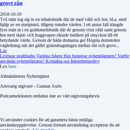
grovt rån
2018-10-10
Två män tog sig in en tobaksbutik där de med våld och hot, bl.a. med
hjälp av en startpistol, tillgrep mindre värden. I ett annat fall trängde
fyra män in i en guldsmedsbutik där de genom visst våld samt genom
hot med skjut- och huggvapen rånade butiken på smycken till ett
betydande värde. Genom de båda domarna ger Högsta domstolen
vägledning när det gäller gränsdragningen mellan rån och grovt...
Läs
Lexbase poddradio
Vanliga frågor
Hur fungerar nyhetstjänsten?
Varför
använda nyhetstjänsten?
Kontakta oss
Integritetspolicy
Lex
base
Allmänhetens Nyhetstjänst
Ansvarig utgivare - Gunnar Axén
Podcastsektionen omfattas inte av vårt utgivningsbevis
Vi använder cookies för att garantera bästa möjliga
användarupplevelse. Genom fortsatt användning accepterar du att