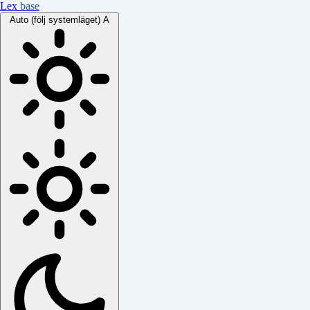
Lex
base
Auto (följ systemläget)
A