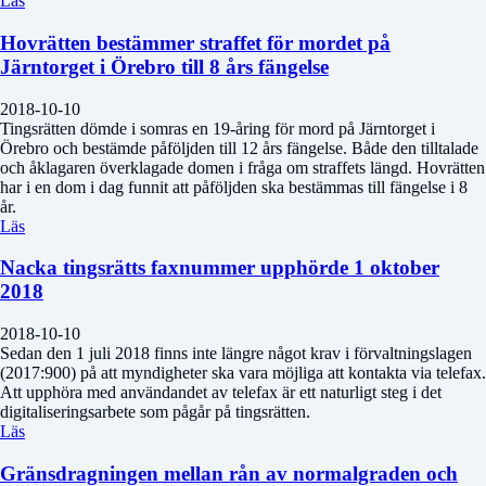
Läs
Hovrätten bestämmer straffet för mordet på
Järntorget i Örebro till 8 års fängelse
2018-10-10
Tingsrätten dömde i somras en 19-åring för mord på Järntorget i
Örebro och bestämde påföljden till 12 års fängelse. Både den tilltalade
och åklagaren överklagade domen i fråga om straffets längd. Hovrätten
har i en dom i dag funnit att påföljden ska bestämmas till fängelse i 8
år.
Läs
Nacka tingsrätts faxnummer upphörde 1 oktober
2018
2018-10-10
Sedan den 1 juli 2018 finns inte längre något krav i förvaltningslagen
(2017:900) på att myndigheter ska vara möjliga att kontakta via telefax.
Att upphöra med användandet av telefax är ett naturligt steg i det
digitaliseringsarbete som pågår på tingsrätten.
Läs
Gränsdragningen mellan rån av normalgraden och