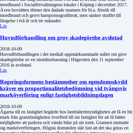
mordbrand i Socialförvaltningens lokaler i Köping i december 2017.
Även hovrätten dömer den åtalade mannen för bl.a. försök till
mordbrand och grovt barnpornografibrott, men sänker straffet till
fängelse i två år och tre månader.
Läs
Huvudförhandling om grov skadegörelse avslutad
2018-10-09
Huvudförhandlingen i det medialt uppmärksammade målet om grov
skadegörelse av en utomhusbassäng i Hägersten den 11 september
2016 är avslutad.
Läs
Regeringsformens bestämmelser om egendomsskydd
kräver en proportionalitetsbedömning vid tvångsvis
marköverföring enligt fastighetsbildningslagen
2018-10-09
Ägarna till en fastighet begärde hos lantmäterimyndigheten att få en bit
mark från grannfastigheten överförd till sin fastighet för att få bättre
möjligheter att parkera och vända bilar på sin tomt. Grannen motsatte
sig marköverföringen. Högsta domstolen slår fast att det ska göras en