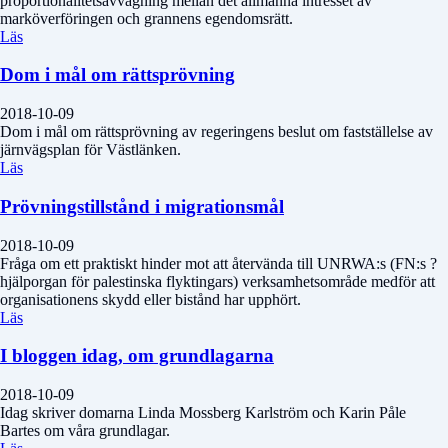
proportionalitetsavvägning mellan det allmänna intresset av
marköverföringen och grannens egendomsrätt.
Läs
Dom i mål om rättsprövning
2018-10-09
Dom i mål om rättsprövning av regeringens beslut om fastställelse av
järnvägsplan för Västlänken.
Läs
Prövningstillstånd i migrationsmål
2018-10-09
Fråga om ett praktiskt hinder mot att återvända till UNRWA:s (FN:s ?
hjälporgan för palestinska flyktingars) verksamhetsområde medför att
organisationens skydd eller bistånd har upphört.
Läs
I bloggen idag, om grundlagarna
2018-10-09
Idag skriver domarna Linda Mossberg Karlström och Karin Påle
Bartes om våra grundlagar.