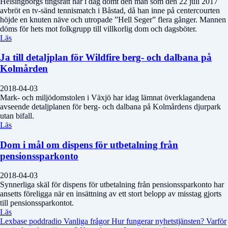
Helsingborgs tingsrätt har i dag dömt den man som den 22 juli 2017
avbröt en tv-sänd tennismatch i Båstad, då han inne på centercourten
höjde en knuten näve och utropade ”Hell Seger” flera gånger. Mannen
döms för hets mot folkgrupp till villkorlig dom och dagsböter.
Läs
Ja till detaljplan för Wildfire berg- och dalbana på
Kolmården
2018-04-03
Mark- och miljödomstolen i Växjö har idag lämnat överklagandena
avseende detaljplanen för berg- och dalbana på Kolmårdens djurpark
utan bifall.
Läs
Dom i mål om dispens för utbetalning från
pensionssparkonto
2018-04-03
Synnerliga skäl för dispens för utbetalning från pensionssparkonto har
ansetts föreligga när en insättning av ett stort belopp av misstag gjorts
till pensionssparkontot.
Läs
Lexbase poddradio
Vanliga frågor
Hur fungerar nyhetstjänsten?
Varför