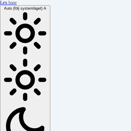
Lex
base
Auto (följ systemläget)
A