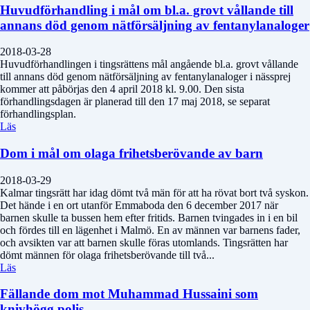
Huvudförhandling i mål om bl.a. grovt vållande till
annans död genom nätförsäljning av fentanylanaloger
2018-03-28
Huvudförhandlingen i tingsrättens mål angående bl.a. grovt vållande
till annans död genom nätförsäljning av fentanylanaloger i nässprej
kommer att påbörjas den 4 april 2018 kl. 9.00. Den sista
förhandlingsdagen är planerad till den 17 maj 2018, se separat
förhandlingsplan.
Läs
Dom i mål om olaga frihetsberövande av barn
2018-03-29
Kalmar tingsrätt har idag dömt två män för att ha rövat bort två syskon.
Det hände i en ort utanför Emmaboda den 6 december 2017 när
barnen skulle ta bussen hem efter fritids. Barnen tvingades in i en bil
och fördes till en lägenhet i Malmö. En av männen var barnens fader,
och avsikten var att barnen skulle föras utomlands. Tingsrätten har
dömt männen för olaga frihetsberövande till två...
Läs
Fällande dom mot Muhammad Hussaini som
knivhögg polis