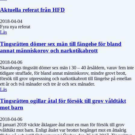
Aktuella referat från HFD
2018-04-04
Fyra nya referat
Läs
Tingsrätten dömer sex män till fängelse för bland
annat människorov och narkotikabrott
2018-04-06
Skaraborgs tingsrätt dömer sex män i 30 – 40 årsåldern, varav fem inte
tidigare straffade, för bland annat människorov, mindre grovt brott,
försök till grov utpressning och narkotikabrott till fängelse på emellan
ett år och två månader och tre år och sex månader.
Läs
Tingsrätten ogillar åtal för försök till grov våldtäkt
mot barn
2018-04-06
I januari 2018 väckte åklagare åtal mot en man för försök till grov
våldtäkt mot barn. Enligt åtalet var brottet begånget mot en åttaårig