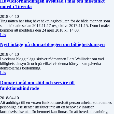
Huvudförhandlingen avslutad i mål om misstänkt
mord i Tovrida
2018-04-10
Tingsrätten har idag hävt häktningsbesluten för de båda männen som
suttit häktade sedan 2017-11-17 respektive 2017-11-15. Dom i målet
kommer att meddelas den 24 april 2018 kl. 14,00.
Läs
Nytt inlägg på domarbloggen om billighetshänsyn
2018-04-10
I veckans blogginlägg skriver rådmannen Lars Wallinder om vad
billighetshänsyn är och på vilket vis denna hänsyn kan påverka
domstolarnas bedömning.
Läs
Domar i mål om stöd och service till
funktionshindrade
2018-04-10
Att anhöriga till en vuxen funktionsnedsatt person arbetar som dennes
personliga assistenter utesluter inte att ett behov av insatsen
korttidsvistelse utanför hemmet kan finnas för att bereda de anhöriga