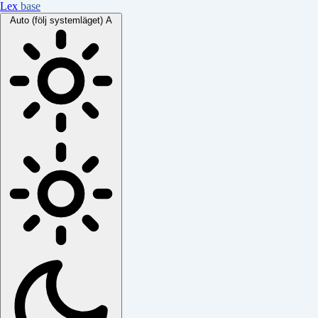
Lex
base
Auto (följ systemläget)
A