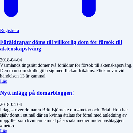
Registrera
Föräldrapar döms till villkorlig dom för försök till
äktenskapstvång
2018-04-04
Värmlands tingsrätt dömer två föräldrar för försök till äktenskapstvång.
Den man som skulle gifta sig med flickan frikänns. Flickan var vid
händelsen 13 år gammal.
Läs
Nytt inlägg på domarbloggen!
2018-04-04
I dag skriver domaren Britt Björneke om #metoo och förtal. Hon har
själv dömt i ett mål där en kvinna åtalats för förtal med anledning av
uppgifter som kvinnan lämnat på sociala medier under hashtaggen
#metoo.
Läs