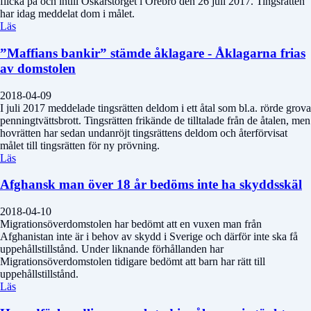
flicka på och intill Oskarstorget i Örebro den 26 juli 2017. Tingsrätten
har idag meddelat dom i målet.
Läs
”Maffians bankir” stämde åklagare - Åklagarna frias
av domstolen
2018-04-09
I juli 2017 meddelade tingsrätten deldom i ett åtal som bl.a. rörde grova
penningtvättsbrott. Tingsrätten frikände de tilltalade från de åtalen, men
hovrätten har sedan undanröjt tingsrättens deldom och återförvisat
målet till tingsrätten för ny prövning.
Läs
Afghansk man över 18 år bedöms inte ha skyddsskäl
2018-04-10
Migrationsöverdomstolen har bedömt att en vuxen man från
Afghanistan inte är i behov av skydd i Sverige och därför inte ska få
uppehållstillstånd. Under liknande förhållanden har
Migrationsöverdomstolen tidigare bedömt att barn har rätt till
uppehållstillstånd.
Läs