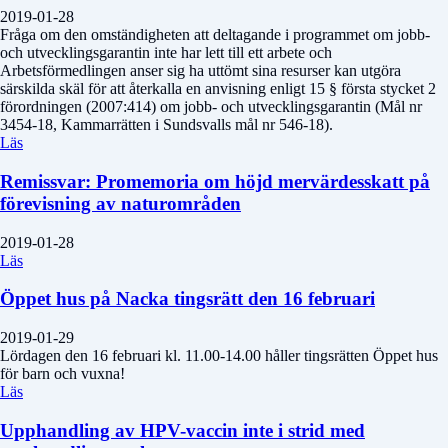
2019-01-28
Fråga om den omständigheten att deltagande i programmet om jobb-
och utvecklingsgarantin inte har lett till ett arbete och
Arbetsförmedlingen anser sig ha uttömt sina resurser kan utgöra
särskilda skäl för att återkalla en anvisning enligt 15 § första stycket 2
förordningen (2007:414) om jobb- och utvecklingsgarantin (Mål nr
3454-18, Kammarrätten i Sundsvalls mål nr 546-18).
Läs
Remissvar: Promemoria om höjd mervärdesskatt på
förevisning av naturområden
2019-01-28
Läs
Öppet hus på Nacka tingsrätt den 16 februari
2019-01-29
Lördagen den 16 februari kl. 11.00-14.00 håller tingsrätten Öppet hus
för barn och vuxna!
Läs
Upphandling av HPV-vaccin inte i strid med