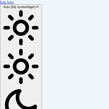
Lex
base
Auto (följ systemläget)
A