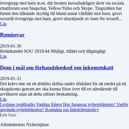
övergrepp mot barn m.m. där brotten huvudsakligen skett via sociala
chattforum som Snapchat, Yellow/Yubo och Skype. Tingsrätten har
funnit den tilltalade skyldig till bland annat våldtäkt mot barn, grovt
sexuellt övergrepp mot barn, grovt utnyttjande av barn för sexuell...
Läs
Remissvar
2019-01-30
Betänkandet SOU 2018:44 Möjligt, tillåtet och tillgängligt
Läs
Dom i mål om förhandsbesked om inkomstskatt
2019-01-31
Det krävs inte att ett dödsbo skiftas under dödsåret för att medel på ett
skogskonto genom arv ska kunna föras över till en närstående till
arvlåtaren utan att detta utlöser beskattning.
Läs
Lexbase poddradio
Vanliga frågor
Hur fungerar nyhetstjänsten?
Varför
använda nyhetstjänsten?
Kontakta oss
Integritetspolicy
Lex
base
Allmänhetens Nyhetstjänst