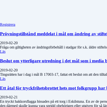
Registrera
Prövningstillstånd meddelat i mål om ändring av stifte
2019-02-20
Fråga om giltigheten av ändringsförbehåll i stadgar för s.k. äldre stif
Läs
Beslut om ytterligare utredning i det mål som i medi
2019-02-20
Tingsrätten har i dag i mål B 17003-17, fattat ett beslut om att den till
Läs
Ett åtal för tryckfrihetsbrottet hets mot folkgrupp har
2019-02-21
En tryckt hakkorsflagga hissades på ett torg i Eskilstuna. En av de pers
den därmed skulle kunna vara spridd obehörigen eller utgiven för så läng