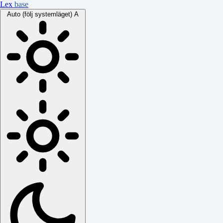
Lex
base
Auto (följ systemläget)
A