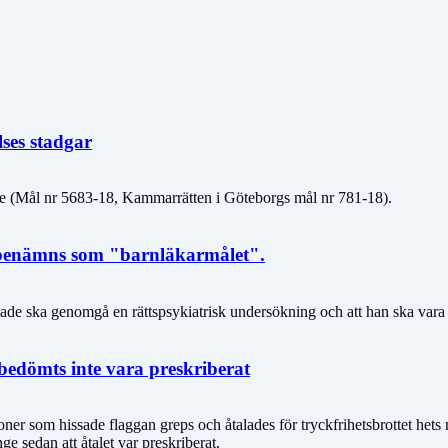
lses stadgar
telse (Mål nr 5683-18, Kammarrätten i Göteborgs mål nr 781-18).
a benämns som "barnläkarmålet".
talade ska genomgå en rättspsykiatrisk undersökning och att han ska vara 
 bedömts inte vara preskriberat
oner som hissade flaggan greps och åtalades för tryckfrihetsbrottet hets
e sedan att åtalet var preskriberat.