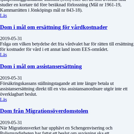
studier en kortare tid före beräknad förlossning (Mål nr 1961-19,
Kammarrätten i Jönköpings mål nr 843-18).
Läs
Dom i mål om ersättning för vårdkostnader
2019-05-31
Fråga om vilken betydelse det fria vårdvalet har för rätten till ersättning
för kostnader för vård i ett annat land inom EES-området.
Läs
Dom i mål om assistansersättning
2019-05-31
Försäkringskassans ställningstagande att inte längre betala ut
assistansersättning direkt till en viss assistansanordnare utgör inte ett
överklagbart beslut.
Läs
Dom från Migrationsöverdomstolen
2019-05-31
När Migrationsverket har upphävt en Schengenvisering och
Polismyndigheten har fattat ett beslut om avvisning ska ett