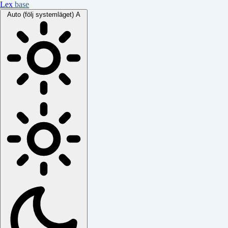
Lex
base
Auto (följ systemläget)
A