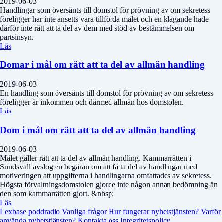
2019-06-03
Handlingar som översänts till domstol för prövning av om sekretess
föreligger har inte ansetts vara tillförda målet och en klagande hade
därför inte rätt att ta del av dem med stöd av bestämmelsen om
partsinsyn.
Läs
Domar i mål om rätt att ta del av allmän handling
2019-06-03
En handling som översänts till domstol för prövning av om sekretess
föreligger är inkommen och därmed allmän hos domstolen.
Läs
Dom i mål om rätt att ta del av allmän handling
2019-06-03
Målet gäller rätt att ta del av allmän handling. Kammarrätten i
Sundsvall avslog en begäran om att få ta del av handlingar med
motiveringen att uppgifterna i handlingarna omfattades av sekretess.
Högsta förvaltningsdomstolen gjorde inte någon annan bedömning än
den som kammarrätten gjort. &nbsp;
Läs
Lexbase poddradio
Vanliga frågor
Hur fungerar nyhetstjänsten?
Varför
använda nyhetstjänsten?
Kontakta oss
Integritetspolicy