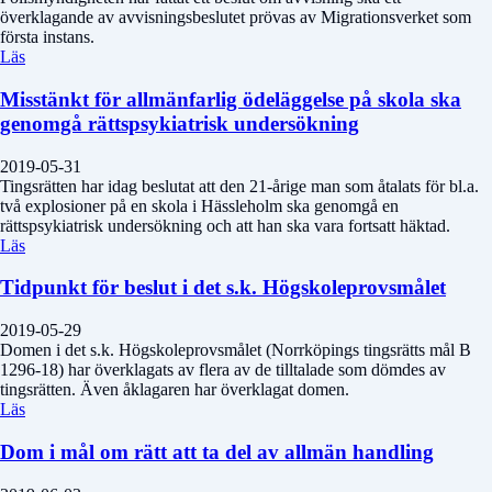
överklagande av avvisningsbeslutet prövas av Migrationsverket som
första instans.
Läs
Misstänkt för allmänfarlig ödeläggelse på skola ska
genomgå rättspsykiatrisk undersökning
2019-05-31
Tingsrätten har idag beslutat att den 21-årige man som åtalats för bl.a.
två explosioner på en skola i Hässleholm ska genomgå en
rättspsykiatrisk undersökning och att han ska vara fortsatt häktad.
Läs
Tidpunkt för beslut i det s.k. Högskoleprovsmålet
2019-05-29
Domen i det s.k. Högskoleprovsmålet (Norrköpings tingsrätts mål B
1296-18) har överklagats av flera av de tilltalade som dömdes av
tingsrätten. Även åklagaren har överklagat domen.
Läs
Dom i mål om rätt att ta del av allmän handling