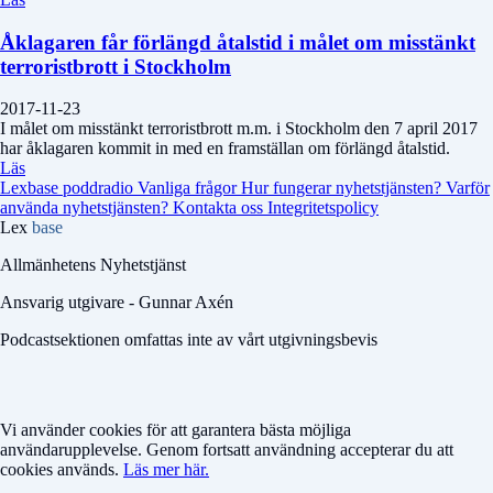
Åklagaren får förlängd åtalstid i målet om misstänkt
terroristbrott i Stockholm
2017-11-23
I målet om misstänkt terroristbrott m.m. i Stockholm den 7 april 2017
har åklagaren kommit in med en framställan om förlängd åtalstid.
Läs
Lexbase poddradio
Vanliga frågor
Hur fungerar nyhetstjänsten?
Varför
använda nyhetstjänsten?
Kontakta oss
Integritetspolicy
Lex
base
Allmänhetens Nyhetstjänst
Ansvarig utgivare - Gunnar Axén
Podcastsektionen omfattas inte av vårt utgivningsbevis
Vi använder cookies för att garantera bästa möjliga
användarupplevelse. Genom fortsatt användning accepterar du att
cookies används.
Läs mer här.