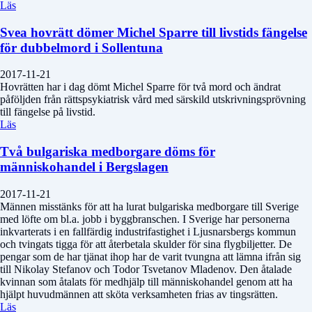
Läs
Svea hovrätt dömer Michel Sparre till livstids fängelse
för dubbelmord i Sollentuna
2017-11-21
Hovrätten har i dag dömt Michel Sparre för två mord och ändrat
påföljden från rättspsykiatrisk vård med särskild utskrivningsprövning
till fängelse på livstid.
Läs
Två bulgariska medborgare döms för
människohandel i Bergslagen
2017-11-21
Männen misstänks för att ha lurat bulgariska medborgare till Sverige
med löfte om bl.a. jobb i byggbranschen. I Sverige har personerna
inkvarterats i en fallfärdig industrifastighet i Ljusnarsbergs kommun
och tvingats tigga för att återbetala skulder för sina flygbiljetter. De
pengar som de har tjänat ihop har de varit tvungna att lämna ifrån sig
till Nikolay Stefanov och Todor Tsvetanov Mladenov. Den åtalade
kvinnan som åtalats för medhjälp till människohandel genom att ha
hjälpt huvudmännen att sköta verksamheten frias av tingsrätten.
Läs