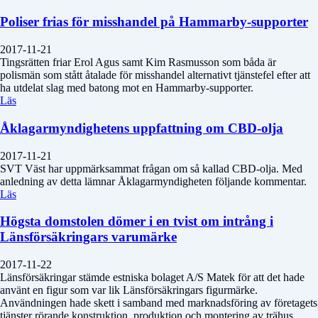
Poliser frias för misshandel på Hammarby-supporter
2017-11-21
Tingsrätten friar Erol Agus samt Kim Rasmusson som båda är
polismän som stått åtalade för misshandel alternativt tjänstefel efter att
ha utdelat slag med batong mot en Hammarby-supporter.
Läs
Åklagarmyndighetens uppfattning om CBD-olja
2017-11-21
SVT Väst har uppmärksammat frågan om så kallad CBD-olja. Med
anledning av detta lämnar Åklagarmyndigheten följande kommentar.
Läs
Högsta domstolen dömer i en tvist om intrång i
Länsförsäkringars varumärke
2017-11-22
Länsförsäkringar stämde estniska bolaget A/S Matek för att det hade
använt en figur som var lik Länsförsäkringars figurmärke.
Användningen hade skett i samband med marknadsföring av företagets
tjänster rörande konstruktion, produktion och montering av trähus.