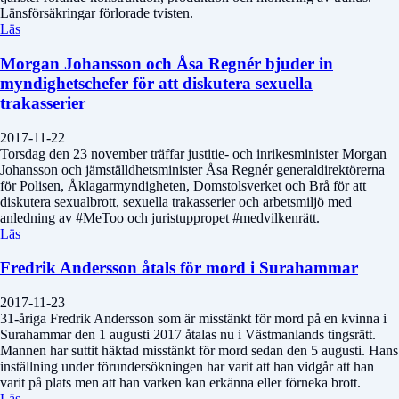
Länsförsäkringar förlorade tvisten.
Läs
Morgan Johansson och Åsa Regnér bjuder in
myndighetschefer för att diskutera sexuella
trakasserier
2017-11-22
Torsdag den 23 november träffar justitie- och inrikesminister Morgan
Johansson och jämställdhetsminister Åsa Regnér generaldirektörerna
för Polisen, Åklagarmyndigheten, Domstolsverket och Brå för att
diskutera sexualbrott, sexuella trakasserier och arbetsmiljö med
anledning av #MeToo och juristuppropet #medvilkenrätt.
Läs
Fredrik Andersson åtals för mord i Surahammar
2017-11-23
31-åriga Fredrik Andersson som är misstänkt för mord på en kvinna i
Surahammar den 1 augusti 2017 åtalas nu i Västmanlands tingsrätt.
Mannen har suttit häktad misstänkt för mord sedan den 5 augusti. Hans
inställning under förundersökningen har varit att han vidgår att han
varit på plats men att han varken kan erkänna eller förneka brott.
Läs