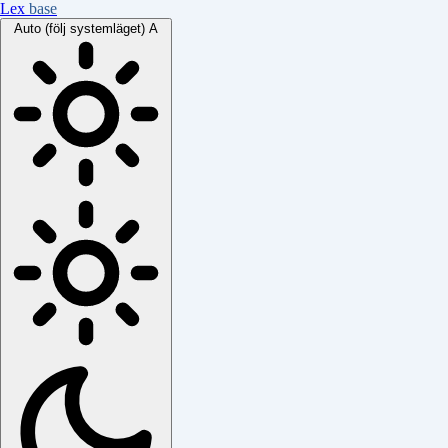
Lex
base
Auto (följ systemläget)
A