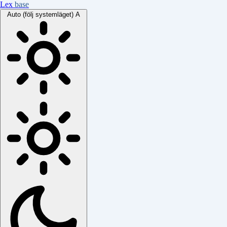
Lex
base
Auto (följ systemläget)
A