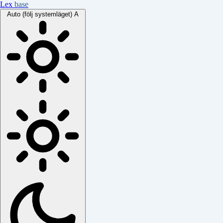
Lex
base
Auto (följ systemläget)
A