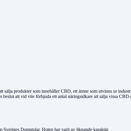
att sälja produkter som innehåller CBD, ett ämne som utvinns ur indust
slut att vid vite förbjuda ett antal näringsidkare att sälja vissa CBD-pr
m Sveriges Domstolar. Hoten har varit av liknande karaktär.