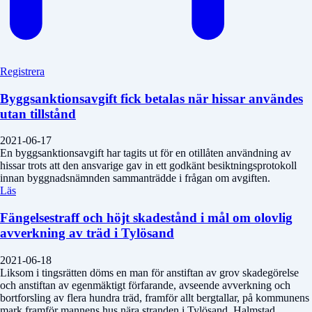
Registrera
Byggsanktionsavgift fick betalas när hissar användes
utan tillstånd
2021-06-17
En byggsanktionsavgift har tagits ut för en otillåten användning av
hissar trots att den ansvarige gav in ett godkänt besiktningsprotokoll
innan byggnadsnämnden sammanträdde i frågan om avgiften.
Läs
Fängelsestraff och höjt skadestånd i mål om olovlig
avverkning av träd i Tylösand
2021-06-18
Liksom i tingsrätten döms en man för anstiftan av grov skadegörelse
och anstiftan av egenmäktigt förfarande, avseende avverkning och
bortforsling av flera hundra träd, framför allt bergtallar, på kommunens
mark framför mannens hus nära stranden i Tylösand, Halmstad.