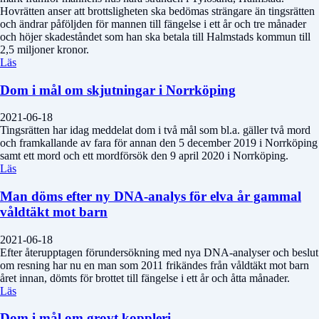
Hovrätten anser att brottsligheten ska bedömas strängare än tingsrätten
och ändrar påföljden för mannen till fängelse i ett år och tre månader
och höjer skadeståndet som han ska betala till Halmstads kommun till
2,5 miljoner kronor.
Läs
Dom i mål om skjutningar i Norrköping
2021-06-18
Tingsrätten har idag meddelat dom i två mål som bl.a. gäller två mord
och framkallande av fara för annan den 5 december 2019 i Norrköping
samt ett mord och ett mordförsök den 9 april 2020 i Norrköping.
Läs
Man döms efter ny DNA-analys för elva år gammal
våldtäkt mot barn
2021-06-18
Efter återupptagen förundersökning med nya DNA-analyser och beslut
om resning har nu en man som 2011 frikändes från våldtäkt mot barn
året innan, dömts för brottet till fängelse i ett år och åtta månader.
Läs
Dom i mål om grovt koppleri