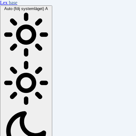
Lex
base
Auto (följ systemläget)
A