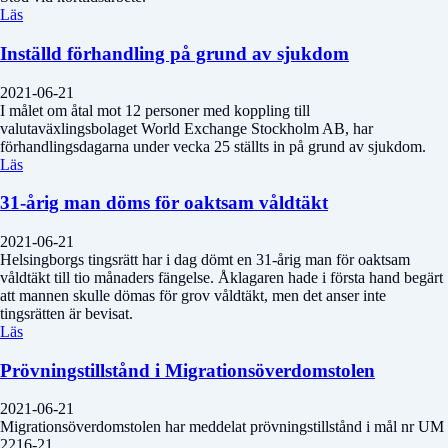
Läs
Inställd förhandling på grund av sjukdom
2021-06-21
I målet om åtal mot 12 personer med koppling till
valutaväxlingsbolaget World Exchange Stockholm AB, har
förhandlingsdagarna under vecka 25 ställts in på grund av sjukdom.
Läs
31-årig man döms för oaktsam våldtäkt
2021-06-21
Helsingborgs tingsrätt har i dag dömt en 31-årig man för oaktsam
våldtäkt till tio månaders fängelse. Åklagaren hade i första hand begärt
att mannen skulle dömas för grov våldtäkt, men det anser inte
tingsrätten är bevisat.
Läs
Prövningstillstånd i Migrationsöverdomstolen
2021-06-21
Migrationsöverdomstolen har meddelat prövningstillstånd i mål nr UM
2216-21.