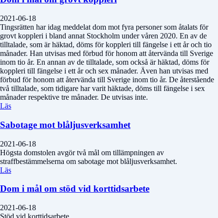
2021-06-18
Tingsrätten har idag meddelat dom mot fyra personer som åtalats för
grovt koppleri i bland annat Stockholm under våren 2020. En av de
tilltalade, som är häktad, döms för koppleri till fängelse i ett år och tio
månader. Han utvisas med förbud för honom att återvända till Sverige
inom tio år. En annan av de tilltalade, som också är häktad, döms för
koppleri till fängelse i ett år och sex månader. Även han utvisas med
förbud för honom att återvända till Sverige inom tio år. De återstående
två tilltalade, som tidigare har varit häktade, döms till fängelse i sex
månader respektive tre månader. De utvisas inte.
Läs
Sabotage mot blåljusverksamhet
2021-06-18
Högsta domstolen avgör två mål om tillämpningen av
straffbestämmelserna om sabotage mot blåljusverksamhet.
Läs
Dom i mål om stöd vid korttidsarbete
2021-06-18
Stöd vid korttidsarbete.