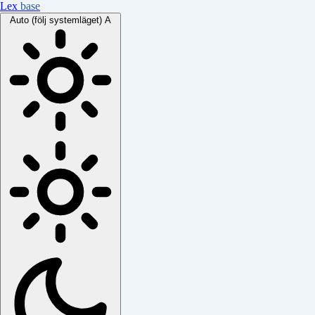
Lex
base
Auto (följ systemläget)
A