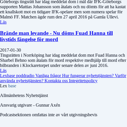
Göteborgs tingsrätt har idag meddelat dom i mål där IFK-Göteborgs
supporten Mattias Johansson som åtalats och nu dömts för att ha kastat
ett knallskott mot en tidigare IFK-spelare men som numera spelar för
Malmö FF. Matchen ägde rum den 27 april 2016 på Gamla Ullevi.
Läs
Brände man levande - Nu döms Fuad Hanna till
livstids fängelse för mord
2017-01-30
Tingsrätten i Norrköping har idag meddelat dom mot Fuad Hanna och
Sharbel Behno som åtalats för mord respektive medhjälp till mord efter
bilbranden i Klockaretorpet under senare delen av juni 2016.
Läs
Lexbase poddradio
Vanliga frågor
Hur fungerar nyhetstjänsten?
Varför
använda nyhetstjänsten?
Kontakta oss
Integritetspolicy
Lex
base
Allmänhetens Nyhetstjänst
Ansvarig utgivare - Gunnar Axén
Podcastsektionen omfattas inte av vårt utgivningsbevis