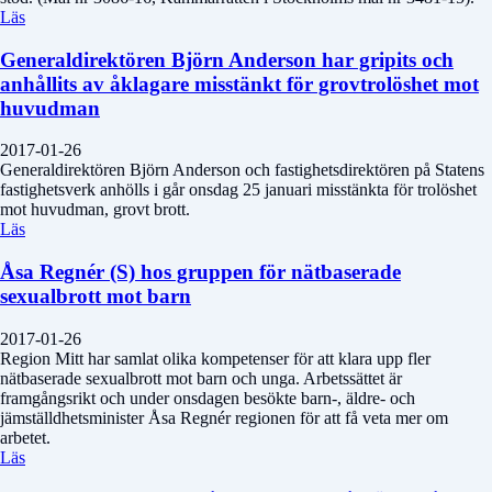
Läs
Generaldirektören Björn Anderson har gripits och
anhållits av åklagare misstänkt för grovtrolöshet mot
huvudman
2017-01-26
Generaldirektören Björn Anderson och fastighetsdirektören på Statens
fastighetsverk anhölls i går onsdag 25 januari misstänkta för trolöshet
mot huvudman, grovt brott.
Läs
Åsa Regnér (S) hos gruppen för nätbaserade
sexualbrott mot barn
2017-01-26
Region Mitt har samlat olika kompetenser för att klara upp fler
nätbaserade sexualbrott mot barn och unga. Arbetssättet är
framgångsrikt och under onsdagen besökte barn-, äldre- och
jämställdhetsminister Åsa Regnér regionen för att få veta mer om
arbetet.
Läs