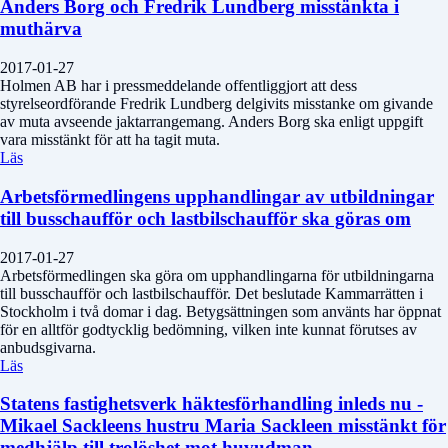
Anders Borg och Fredrik Lundberg misstänkta i
muthärva
2017-01-27
Holmen AB har i pressmeddelande offentliggjort att dess
styrelseordförande Fredrik Lundberg delgivits misstanke om givande
av muta avseende jaktarrangemang. Anders Borg ska enligt uppgift
vara misstänkt för att ha tagit muta.
Läs
Arbetsförmedlingens upphandlingar av utbildningar
till busschaufför och lastbilschaufför ska göras om
2017-01-27
Arbetsförmedlingen ska göra om upphandlingarna för utbildningarna
till busschaufför och lastbilschaufför. Det beslutade Kammarrätten i
Stockholm i två domar i dag. Betygsättningen som använts har öppnat
för en alltför godtycklig bedömning, vilken inte kunnat förutses av
anbudsgivarna.
Läs
Statens fastighetsverk häktesförhandling inleds nu -
Mikael Sackleens hustru Maria Sackleen misstänkt för
medhjälp till trolöshet mot huvudman