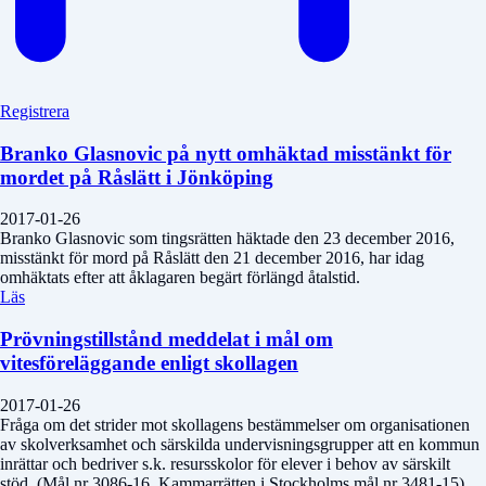
Registrera
Branko Glasnovic på nytt omhäktad misstänkt för
mordet på Råslätt i Jönköping
2017-01-26
Branko Glasnovic som tingsrätten häktade den 23 december 2016,
misstänkt för mord på Råslätt den 21 december 2016, har idag
omhäktats efter att åklagaren begärt förlängd åtalstid.
Läs
Prövningstillstånd meddelat i mål om
vitesföreläggande enligt skollagen
2017-01-26
Fråga om det strider mot skollagens bestämmelser om organisationen
av skolverksamhet och särskilda undervisningsgrupper att en kommun
inrättar och bedriver s.k. resursskolor för elever i behov av särskilt
stöd. (Mål nr 3086-16, Kammarrätten i Stockholms mål nr 3481-15).