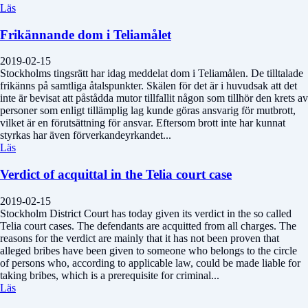
Läs
Frikännande dom i Teliamålet
2019-02-15
Stockholms tingsrätt har idag meddelat dom i Teliamålen. De tilltalade
frikänns på samtliga åtalspunkter. Skälen för det är i huvudsak att det
inte är bevisat att påstådda mutor tillfallit någon som tillhör den krets av
personer som enligt tillämplig lag kunde göras ansvarig för mutbrott,
vilket är en förutsättning för ansvar. Eftersom brott inte har kunnat
styrkas har även förverkandeyrkandet...
Läs
Verdict of acquittal in the Telia court case
2019-02-15
Stockholm District Court has today given its verdict in the so called
Telia court cases. The defendants are acquitted from all charges. The
reasons for the verdict are mainly that it has not been proven that
alleged bribes have been given to someone who belongs to the circle
of persons who, according to applicable law, could be made liable for
taking bribes, which is a prerequisite for criminal...
Läs