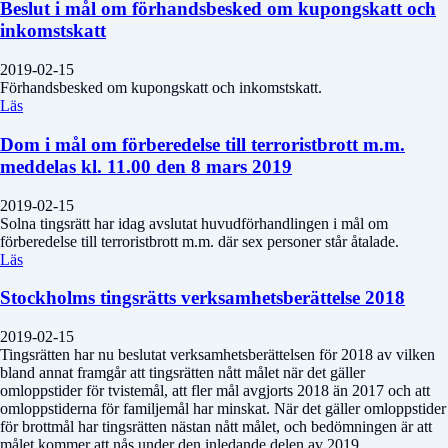
Beslut i mål om förhandsbesked om kupongskatt och
inkomstskatt
2019-02-15
Förhandsbesked om kupongskatt och inkomstskatt.
Läs
Dom i mål om förberedelse till terroristbrott m.m.
meddelas kl. 11.00 den 8 mars 2019
2019-02-15
Solna tingsrätt har idag avslutat huvudförhandlingen i mål om
förberedelse till terroristbrott m.m. där sex personer står åtalade.
Läs
Stockholms tingsrätts verksamhetsberättelse 2018
2019-02-15
Tingsrätten har nu beslutat verksamhetsberättelsen för 2018 av vilken
bland annat framgår att tingsrätten nått målet när det gäller
omloppstider för tvistemål, att fler mål avgjorts 2018 än 2017 och att
omloppstiderna för familjemål har minskat. När det gäller omloppstider
för brottmål har tingsrätten nästan nått målet, och bedömningen är att
målet kommer att nås under den inledande delen av 2019.