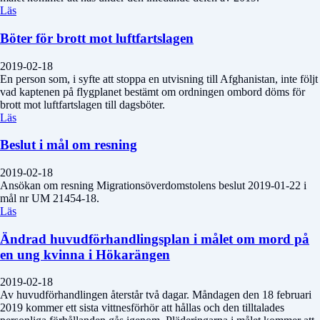
Läs
Böter för brott mot luftfartslagen
2019-02-18
En person som, i syfte att stoppa en utvisning till Afghanistan, inte följt
vad kaptenen på flygplanet bestämt om ordningen ombord döms för
brott mot luftfartslagen till dagsböter.
Läs
Beslut i mål om resning
2019-02-18
Ansökan om resning Migrationsöverdomstolens beslut 2019-01-22 i
mål nr UM 21454-18.
Läs
Ändrad huvudförhandlingsplan i målet om mord på
en ung kvinna i Hökarängen
2019-02-18
Av huvudförhandlingen återstår två dagar. Måndagen den 18 februari
2019 kommer ett sista vittnesförhör att hållas och den tilltalades