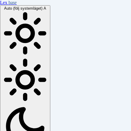
Lex
base
Auto (följ systemläget)
A