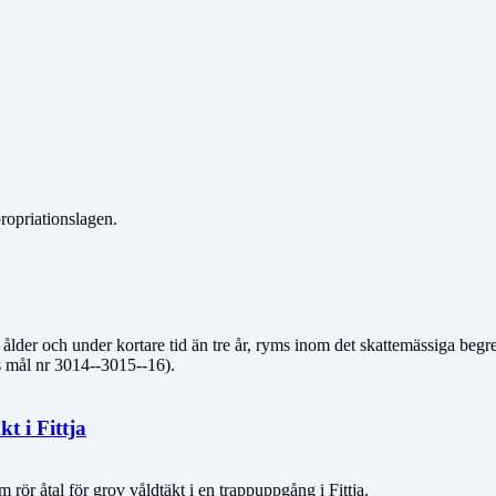
ropriationslagen.
s ålder och under kortare tid än tre år, ryms inom det skattemässiga beg
 mål nr 3014--3015--16).
t i Fittja
ör åtal för grov våldtäkt i en trappuppgång i Fittja.