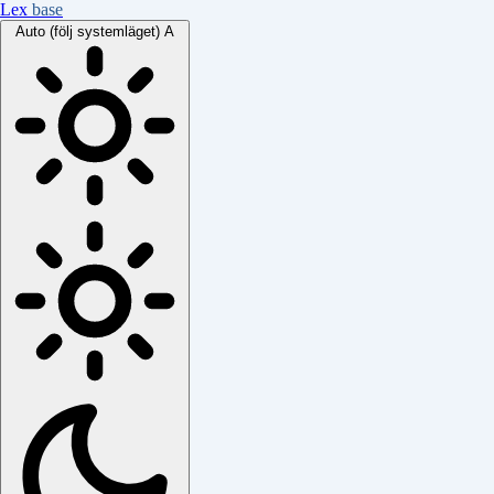
Lex
base
Auto (följ systemläget)
A