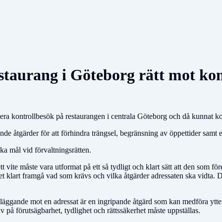
restaurang i Göteborg rätt mot 
 kontrollbesök på restaurangen i centrala Göteborg och då kunnat konsta
e åtgärder för att förhindra trängsel, begränsning av öppettider samt ett
ka mål vid förvaltningsrätten.
te måste vara utformat på ett så tydligt och klart sätt att den som förelä
et klart framgå vad som krävs och vilka åtgärder adressaten ska vidta. D
reläggande mot en adressat är en ingripande åtgärd som kan medföra ytterl
 på förutsägbarhet, tydlighet och rättssäkerhet måste uppställas.