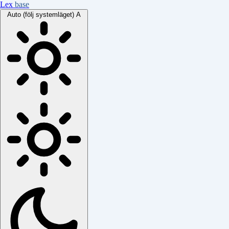
Lex
base
Auto (följ systemläget)
A